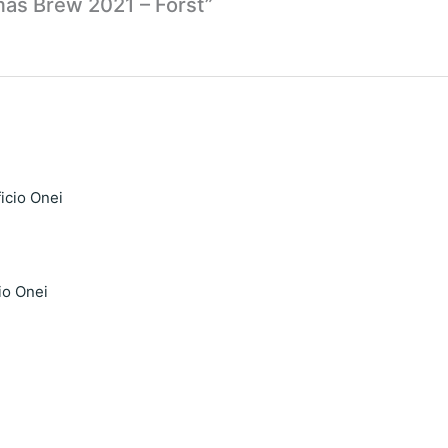
tmas Brew 2021 – Forst”
cio Onei