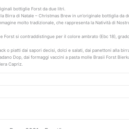
inali bottiglie Forst da due litri.
la Birra di Natale – Christmas Brew in un’originale bottiglia da 
magine molto tradizionale, che rappresenta la Natività di Nostro 
ale Forst si contraddistingue per il colore ambrato (Ebc 18), gra
 o piatti dai sapori decisi, dolci e salati, dai panettoni alla bir
ano Dop, dai formaggi vaccini a pasta molle Brasii Forst Bierka
Nera Capriz.