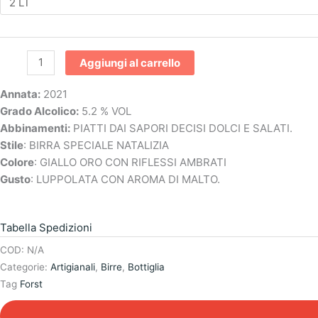
scelte
scelte
scelte
scelte
nella
nella
nella
nella
pagina
pagina
pagina
pagina
del
del
del
del
Aggiungi al carrello
prodotto
prodotto
prodotto
prodotto
Annata:
2021
Grado Alcolico:
5.2 % VOL
Abbinamenti:
PIATTI DAI SAPORI DECISI DOLCI E SALATI.
Stile
: BIRRA SPECIALE NATALIZIA
Colore
: GIALLO ORO CON RIFLESSI AMBRATI
Gusto
: LUPPOLATA CON AROMA DI MALTO.
Tabella Spedizioni
COD:
N/A
Categorie:
Artigianali
,
Birre
,
Bottiglia
Tag
Forst