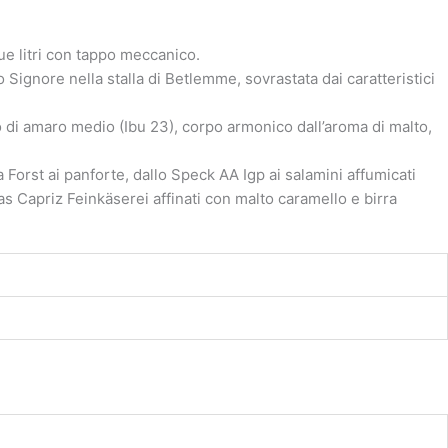
due litri con tappo meccanico.
Signore nella stalla di Betlemme, sovrastata dai caratteristici
do di amaro medio (Ibu 23), corpo armonico dall’aroma di malto,
ra Forst ai panforte, dallo Speck AA Igp ai salamini affumicati
s Capriz Feinkäserei affinati con malto caramello e birra