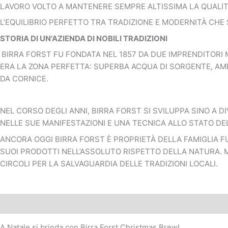
LAVORO VOLTO A MANTENERE SEMPRE ALTISSIMA LA QUALITÀ
L’EQUILIBRIO PERFETTO TRA TRADIZIONE E MODERNITÀ CHE
STORIA DI UN'AZIENDA DI NOBILI TRADIZIONI
BIRRA FORST FU FONDATA NEL 1857 DA DUE IMPRENDITORI 
ERA LA ZONA PERFETTA: SUPERBA ACQUA DI SORGENTE, AMP
DA CORNICE.
NEL CORSO DEGLI ANNI, BIRRA FORST SI SVILUPPA SINO A 
NELLE SUE MANIFESTAZIONI E UNA TECNICA ALLO STATO DEL
ANCORA OGGI BIRRA FORST È PROPRIETÀ DELLA FAMIGLIA F
SUOI PRODOTTI NELL’ASSOLUTO RISPETTO DELLA NATURA. MA
CIRCOLI PER LA SALVAGUARDIA DELLE TRADIZIONI LOCALI.
Descrizione
Informazioni aggiuntive
Recensioni (0)
A Natale si brinda con Birra Forst Christmas Brew!