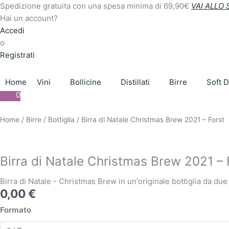
Vai
Search
Spedizione gratuita con una spesa minima di 69,90€
VAI ALLO
al
...
Hai un account?
contenuto
Accedi
o
Registrati
Home
Vini
Bollicine
Distillati
Birre
Soft D
0
Birra
Questo
Questo
Questo
Questo
Home
/
Birre
/
Bottiglia
/ Birra di Natale Christmas Brew 2021 – Forst
di
prodotto
prodotto
prodotto
prodotto
Natale
ha
ha
ha
ha
Christmas
più
più
più
più
Birra di Natale Christmas Brew 2021 – 
Brew
varianti.
varianti.
varianti.
varianti.
2021
Le
Le
Le
Le
Birra di Natale - Christmas Brew in un'originale bottiglia da
0,00
€
-
opzioni
opzioni
opzioni
opzioni
Forst
possono
possono
possono
possono
Formato
quantità
essere
essere
essere
essere