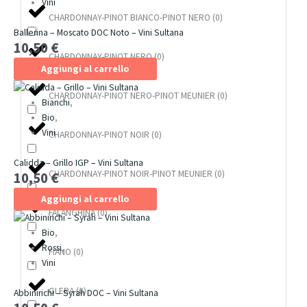
Vini
CHARDONNAY-PINOT BIANCO-PINOT NERO
(
0
)
Ballerina – Moscato DOC Noto – Vini Sultana
10,50
€
CHARDONNAY-PINOT NERO
(
0
)
Aggiungi al carrello
CHARDONNAY-PINOT NERO-PINOT MEUNIER
(
0
)
Bianchi
,
Bio
,
Vini
CHARDONNAY-PINOT NOIR
(
0
)
Calidda – Grillo IGP – Vini Sultana
CHARDONNAY-PINOT NOIR-PINOT MEUNIER
(
0
)
10,50
€
Aggiungi al carrello
FALANGHINA
(
0
)
Bio
,
Rossi
,
FIANO
(
0
)
Vini
GLERA
(
0
)
Abbinirichi – Syrah DOC – Vini Sultana