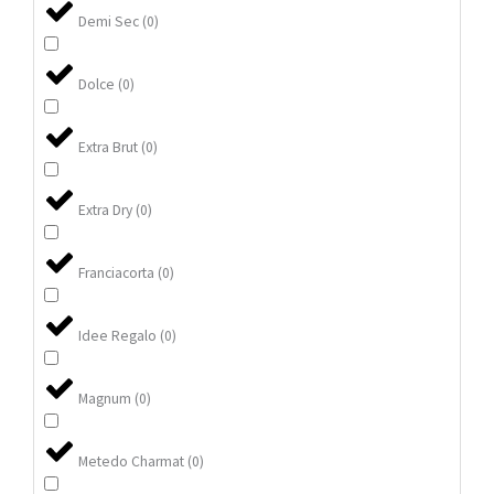
Demi Sec
(
0
)
Dolce
(
0
)
Extra Brut
(
0
)
Extra Dry
(
0
)
Franciacorta
(
0
)
Idee Regalo
(
0
)
Magnum
(
0
)
Metedo Charmat
(
0
)