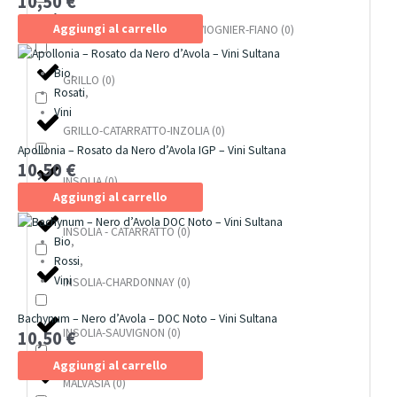
10,50
€
Aggiungi al carrello
GRECANICO-CHARDONNAY-VIOGNIER-FIANO
(
0
)
Bio
,
GRILLO
(
0
)
Rosati
,
Vini
GRILLO-CATARRATTO-INZOLIA
(
0
)
Apollonia – Rosato da Nero d’Avola IGP – Vini Sultana
10,50
€
INSOLIA
(
0
)
Aggiungi al carrello
INSOLIA - CATARRATTO
(
0
)
Bio
,
Rossi
,
Vini
INSOLIA-CHARDONNAY
(
0
)
Bachynum – Nero d’Avola – DOC Noto – Vini Sultana
INSOLIA-SAUVIGNON
(
0
)
10,50
€
Aggiungi al carrello
MALVASIA
(
0
)