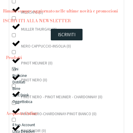
Rimani sempre aggiornato nelle ultime novità e promozioni
MOSCATO
(
0
)
ISCRIVITI ALLA NEWSLETTER
MULLER THURGAU
(
0
)
ISCRIVITI
NERO CAPPUCCIO-INSOLIA
(
0
)
Prodotti
PINOT MEUNIER
(
0
)
Vini
Bollicine
PINOT NERO
(
0
)
Distillati
Birre
Soft Drink
PINOT NERO - PINOT MEUNIER - CHARDONNAY
(
0
)
Oggettistica
Acquista Online
PINOT NERO-CHARDONNAY-PINOT BIANCO
(
0
)
Il tuo Account
PINOT NOIR
(
0
)
Lista Desideri