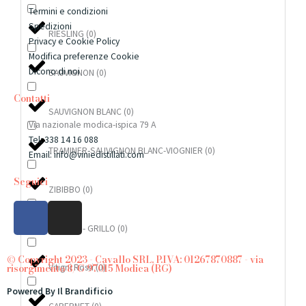
Termini e condizioni
Spedizioni
RIESLING
(
0
)
Privacy e Cookie Policy
Modifica preferenze Cookie
Dicono di noi
SAUVIGNON
(
0
)
Contatti
SAUVIGNON BLANC
(
0
)
Via nazionale modica-ispica 79 A
Tel: 338 14 16 088
TRAMINER-SAUVIGNON BLANC-VIOGNIER
(
0
)
Email: info@viniedistillati.com
Seguici
ZIBIBBO
(
0
)
F
I
a
n
ZIBIBBO - GRILLO
(
0
)
c
s
e
t
© Copyright 2023 - Cavallo SRL, P.IVA: 01267870887 - via
Vitigni Rossi
(
0
)
risorgimento 8/G 97015 Modica (RG)
b
a
o
g
Powered By Il Brandificio