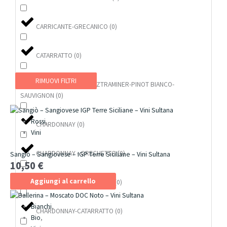
CARRICANTE-GRECANICO
(
0
)
CATARRATTO
(
0
)
RIMUOVI FILTRI
CATARRATTO-GEWÜRZTRAMINER-PINOT BIANCO-
SAUVIGNON
(
0
)
Rossi
,
CHARDONNAY
(
0
)
Vini
CHARDONNAY - GRECHETTO
(
0
)
Sangiò – Sangiovese – IGP Terre Siciliane – Vini Sultana
10,50
€
Aggiungi al carrello
CHARDONNAY-CARRICANTE
(
0
)
Bianchi
,
CHARDONNAY-CATARRATTO
(
0
)
Bio
,