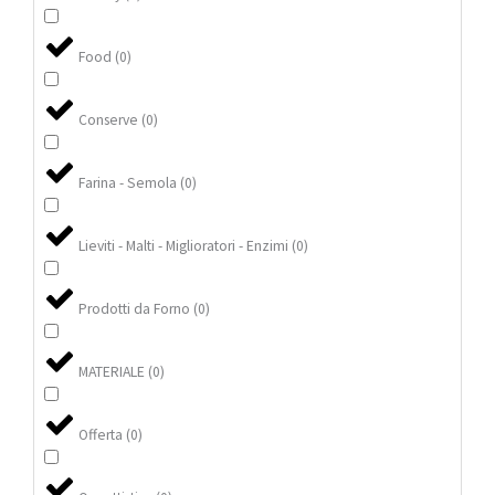
Food
(
0
)
Conserve
(
0
)
Farina - Semola
(
0
)
Lieviti - Malti - Miglioratori - Enzimi
(
0
)
Prodotti da Forno
(
0
)
MATERIALE
(
0
)
Offerta
(
0
)