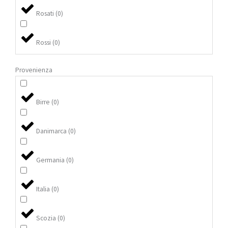
Rosati
(
0
)
Rossi
(
0
)
Provenienza
Birre
(
0
)
Danimarca
(
0
)
Germania
(
0
)
Italia
(
0
)
Scozia
(
0
)