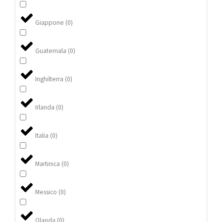
Giappone
(
0
)
Guatemala
(
0
)
Inghilterra
(
0
)
Irlanda
(
0
)
Italia
(
0
)
Martinica
(
0
)
Messico
(
0
)
Olanda
(
0
)