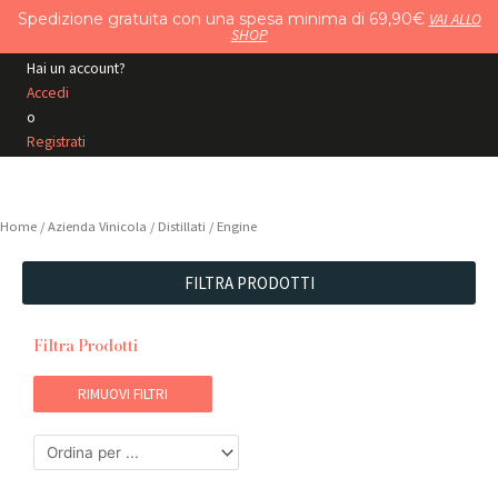
Vai
Spedizione gratuita con una spesa minima di 69,90€
VAI ALLO
SHOP
al
contenuto
Hai un account?
Accedi
o
Registrati
Home
/ Azienda Vinicola /
Distillati
/ Engine
FILTRA PRODOTTI
Filtra Prodotti
RIMUOVI FILTRI