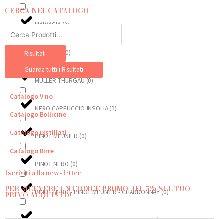
o
r
CERCA NEL CATALOGO
k
a
MALVASIA
(
0
)
Search
-
m
...
f
MOSCATO
(
0
)
Risultati
Guarda tutti i Risultati
MULLER THURGAU
(
0
)
Catalogo Vino
NERO CAPPUCCIO-INSOLIA
(
0
)
Catalogo Bollicine
Catalogo Distillati
PINOT MEUNIER
(
0
)
Catalogo Birre
PINOT NERO
(
0
)
Iscriviti alla newsletter
PER RICEVERE UN CODICE
PROMO DEL 5%
SUL TUO
PINOT NERO - PINOT MEUNIER - CHARDONNAY
(
0
)
PRIMO ACQUISTO!