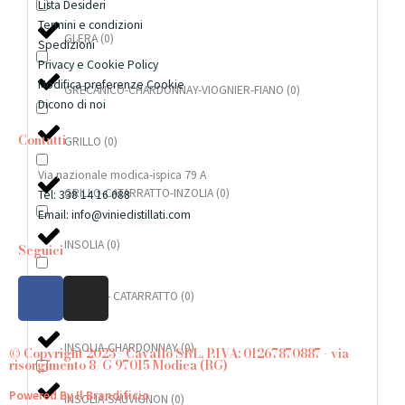
Lista Desideri
Termini e condizioni
GLERA
(
0
)
Spedizioni
Privacy e Cookie Policy
Modifica preferenze Cookie
GRECANICO-CHARDONNAY-VIOGNIER-FIANO
(
0
)
Dicono di noi
Contatti
GRILLO
(
0
)
Via nazionale modica-ispica 79 A
GRILLO-CATARRATTO-INZOLIA
(
0
)
Tel: 338 14 16 088
Email: info@viniedistillati.com
INSOLIA
(
0
)
Seguici
F
I
INSOLIA - CATARRATTO
(
0
)
a
n
c
s
e
t
INSOLIA-CHARDONNAY
(
0
)
© Copyright 2023 - Cavallo SRL, P.IVA: 01267870887 - via
risorgimento 8/G 97015 Modica (RG)
b
a
o
g
Powered By Il Brandificio
INSOLIA-SAUVIGNON
(
0
)