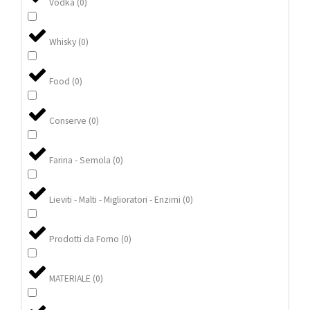
Vodka
(
0
)
Whisky
(
0
)
Food
(
0
)
Conserve
(
0
)
Farina - Semola
(
0
)
Lieviti - Malti - Miglioratori - Enzimi
(
0
)
Prodotti da Forno
(
0
)
MATERIALE
(
0
)