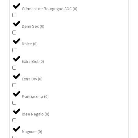
Crémant de Bourgogne AOC
(
0
)
Demi Sec
(
0
)
Dolce
(
0
)
Extra Brut
(
0
)
Extra Dry
(
0
)
Franciacorta
(
0
)
Idee Regalo
(
0
)
Magnum
(
0
)