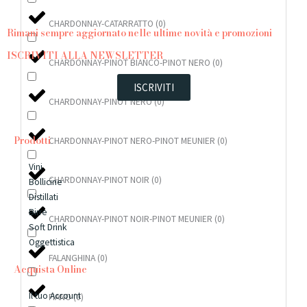
essere
scelte
CHARDONNAY-CATARRATTO
(
0
)
Rimani sempre aggiornato nelle ultime novità e promozioni
nella
pagina
ISCRIVITI ALLA NEWSLETTER
CHARDONNAY-PINOT BIANCO-PINOT NERO
(
0
)
del
prodotto
ISCRIVITI
CHARDONNAY-PINOT NERO
(
0
)
Prodotti
CHARDONNAY-PINOT NERO-PINOT MEUNIER
(
0
)
Vini
CHARDONNAY-PINOT NOIR
(
0
)
Bollicine
Distillati
Birre
CHARDONNAY-PINOT NOIR-PINOT MEUNIER
(
0
)
Soft Drink
Oggettistica
FALANGHINA
(
0
)
Acquista Online
Il tuo Account
FIANO
(
0
)