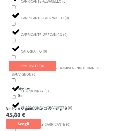
CARRICANTE-ALBANELLO
(
0
)
CARRICANTE-CATARRATTO
(
0
)
CARRICANTE-GRECANICO
(
0
)
CATARRATTO
(
0
)
RIMUOVI FILTRI
CATARRATTO-GEWÜRZTRAMINER-PINOT BIANCO-
SAUVIGNON
(
0
)
Questo
prodotto
Distillati
,
CHARDONNAY
(
0
)
ha
Gin
più
CHARDONNAY - GRECHETTO
(
0
)
varianti.
Gin Pure Organic Latta Cl 70 – Engine
45,80
€
Le
opzioni
Scegli
CHARDONNAY-CARRICANTE
(
0
)
possono