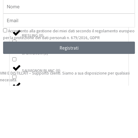
PINOT NERO-CHARDONNAY-PINOT BIANCO
(
0
)
Nome
Email
PINOT NOIR
(
0
)
Privacy
Acconsento alla gestione dei miei dati secondo il regolamento europeo
RIESLING
(
0
)
per la protezione dei dati personali n. 679/2016, GDPR
Registrati
SAUVIGNON
(
0
)
SAUVIGNON BLANC
(
0
)
VINI E DISTILLATI – Supporto clienti. Siamo a sua disposizione per qualsiasi
necessità.
TRAMINER-SAUVIGNON BLANC-VIOGNIER
(
0
)
ZIBIBBO
(
0
)
ZIBIBBO - GRILLO
(
0
)