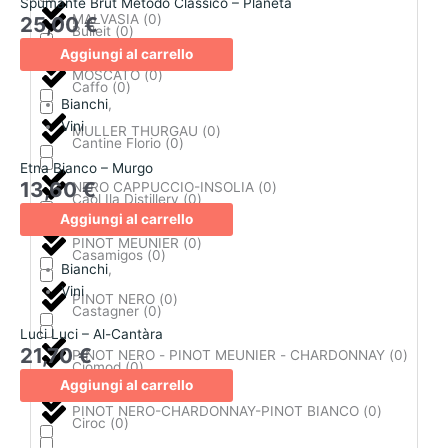
Spumante Brut Metodo Classico – Planeta
MALVASIA
(
0
)
25,00
€
Bulleit
(
0
)
Aggiungi al carrello
MOSCATO
(
0
)
Caffo
(
0
)
Bianchi
,
Vini
MULLER THURGAU
(
0
)
Cantine Florio
(
0
)
Etna Bianco – Murgo
13,60
€
NERO CAPPUCCIO-INSOLIA
(
0
)
Caol Ila Distillery
(
0
)
Aggiungi al carrello
PINOT MEUNIER
(
0
)
Casamigos
(
0
)
Bianchi
,
Vini
PINOT NERO
(
0
)
Castagner
(
0
)
Luci Luci – Al-Cantàra
21,70
€
PINOT NERO - PINOT MEUNIER - CHARDONNAY
(
0
)
Ciomod
(
0
)
Aggiungi al carrello
PINOT NERO-CHARDONNAY-PINOT BIANCO
(
0
)
Ciroc
(
0
)