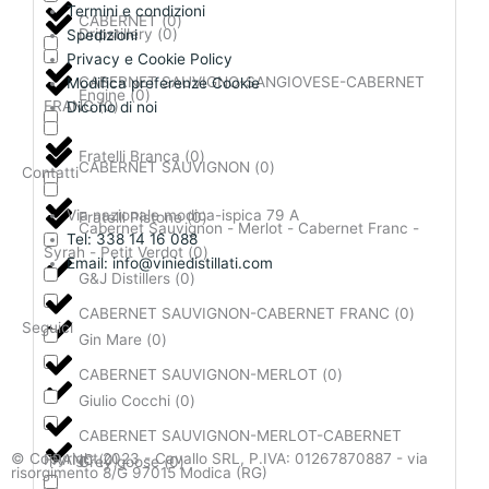
Termini e condizioni
CABERNET
(
0
)
Dripstillery
(
0
)
Spedizioni
Privacy e Cookie Policy
CABERNET SAUVIGNO-SANGIOVESE-CABERNET
Modifica preferenze Cookie
Engine
(
0
)
FRANC
(
0
)
Dicono di noi
Fratelli Branca
(
0
)
CABERNET SAUVIGNON
(
0
)
Contatti
Via nazionale modica-ispica 79 A
Fratelli Pistone
(
0
)
Cabernet Sauvignon - Merlot - Cabernet Franc -
Tel: 338 14 16 088
Syrah - Petit Verdot
(
0
)
Email: info@viniedistillati.com
G&J Distillers
(
0
)
CABERNET SAUVIGNON-CABERNET FRANC
(
0
)
Seguici
Gin Mare
(
0
)
F
I
CABERNET SAUVIGNON-MERLOT
(
0
)
Giulio Cocchi
(
0
)
a
n
CABERNET SAUVIGNON-MERLOT-CABERNET
© Copyright 2023 - Cavallo SRL, P.IVA: 01267870887 - via
FRANC
(
0
)
Grey goose
(
0
)
risorgimento 8/G 97015 Modica (RG)