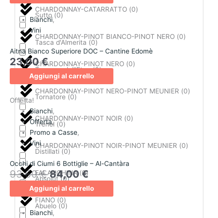
CHARDONNAY-CATARRATTO
(
0
)
Sutto
(
0
)
Bianchi
,
Vini
CHARDONNAY-PINOT BIANCO-PINOT NERO
(
0
)
Tasca d'Almerita
(
0
)
Aitna Bianco Superiore DOC – Cantine Edomè
23,00
€
CHARDONNAY-PINOT NERO
(
0
)
Terrazze dell'Etna
(
0
)
Aggiungi al carrello
CHARDONNAY-PINOT NERO-PINOT MEUNIER
(
0
)
Tornatore
(
0
)
Offerta!
Bianchi
,
CHARDONNAY-PINOT NOIR
(
0
)
Offerta
,
Trenel
(
0
)
Promo a Casse
,
Vini
CHARDONNAY-PINOT NOIR-PINOT MEUNIER
(
0
)
Distillati
(
0
)
Occhi di Ciumi 6 Bottiglie – Al-Cantàra
93,60
€
84,00
€
FALANGHINA
(
0
)
Absolut
(
0
)
Aggiungi al carrello
FIANO
(
0
)
Abuelo
(
0
)
Bianchi
,