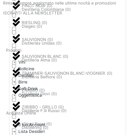
Rimani sempre aggiornato nelle ultime novità e promozioni
PINOT NOIR
(
0
)
Destileria Colombiana
(
0
)
ISCRIVITI ALLA NEWSLETTER
RIESLING
(
0
)
Diageo
(
0
)
ISCRIVITI
SAUVIGNON
(
0
)
Distileriás Unidas
(
0
)
Prodotti
SAUVIGNON BLANC
(
0
)
Distilleria Alma
(
0
)
Vini
Bollicine
TRAMINER-SAUVIGNON BLANC-VIOGNIER
(
0
)
Distillati
Distilleria Belfiore
(
0
)
Birre
Soft Drink
ZIBIBBO
(
0
)
Distilleria Giovi
(
0
)
Oggettistica
ZIBIBBO - GRILLO
(
0
)
Distillerie F.lli Russo
(
0
)
Acquista Online
Vitigni Rossi
(
0
)
Il tuo Account
Distillering
(
0
)
Lista Desideri