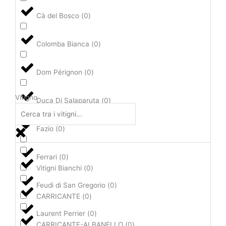
Cà del Bosco
(
0
)
Colomba Bianca
(
0
)
Dom Pérignon
(
0
)
Vitigno
Duca Di Salaparuta
(
0
)
Fazio
(
0
)
Ferrari
(
0
)
Vitigni Bianchi
(
0
)
Feudi di San Gregorio
(
0
)
CARRICANTE
(
0
)
Laurent Perrier
(
0
)
CARRICANTE-ALBANELLO
(
0
)