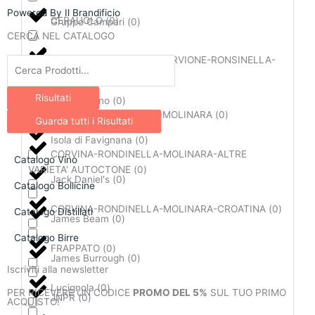
c
s
Powered By Il Brandificio
CERAUOLO
(
0
)
Gruppo Campari
(
0
)
e
t
CERCA NEL CATALOGO
b
a
CORVINA VERONESE E CORVIONE-RONSINELLA-
House of Angostura
(
0
)
Search
MOLINARA
(
0
)
...
o
g
Risultati
Illva Saronno
(
0
)
CORVINA-RANDINELLA-MOLINARA
(
0
)
Guarda tutti i Risultati
o
r
Isola di Favignana
(
0
)
CORVINA-RONDINELLA-MOLINARA-ALTRE
Catalogo Vino
k
a
VARIETA' AUTOCTONE
(
0
)
Jack Daniel's
(
0
)
Catalogo Bollicine
-
m
CORVINA-RONDINELLA-MOLINARA-CROATINA
(
0
)
Catalogo Distillati
James Beam
(
0
)
f
Catalogo Birre
FRAPPATO
(
0
)
James Burrough
(
0
)
Iscriviti alla newsletter
Lucignola
(
0
)
PER RICEVERE UN CODICE
PROMO DEL 5%
SUL TUO PRIMO
JNPR
(
0
)
ACQUISTO!