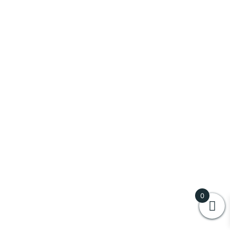
Vulcanica
(
0
)
Zacapa
(
0
)
Vini
(
0
)
Al Cantara
(
0
)
Antinori
(
0
)
Aziende Agricole Trigona Vincenzo
(
0
)
Baglio Diar
(
0
)
0
Baglio Ingardia
(
0
)