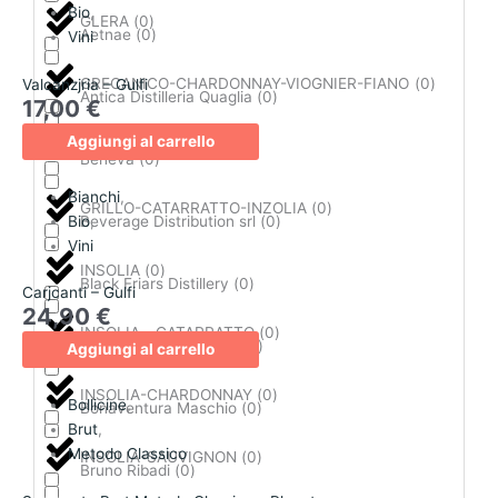
Bio
,
GLERA
(
0
)
Aetnae
(
0
)
Vini
GRECANICO-CHARDONNAY-VIOGNIER-FIANO
(
0
)
Valcanzjria – Gulfi
Antica Distilleria Quaglia
(
0
)
17,00
€
Aggiungi al carrello
GRILLO
(
0
)
Beneva
(
0
)
Bianchi
,
GRILLO-CATARRATTO-INZOLIA
(
0
)
Bio
,
Beverage Distribution srl
(
0
)
Vini
INSOLIA
(
0
)
Black Friars Distillery
(
0
)
Carjcanti – Gulfi
24,90
€
INSOLIA - CATARRATTO
(
0
)
Bobby's Gin Company
(
0
)
Aggiungi al carrello
INSOLIA-CHARDONNAY
(
0
)
Bollicine
,
Bonaventura Maschio
(
0
)
Brut
,
Metodo Classico
INSOLIA-SAUVIGNON
(
0
)
Bruno Ribadi
(
0
)