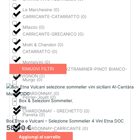
Le Marchesine
(
0
)
CARRICANTE-CATARRATTO
(
0
)
Milazzo
(
0
)
CARRICANTE-GRECANICO
(
0
)
Moët & Chandon
(
0
)
CATARRATTO
(
0
)
Montelvini
(
0
)
RIMUOVI FILTRI
CATARRATTO-GEWÜRZTRAMINER-PINOT BIANCO-
SAUVIGNON
(
0
)
Murgo
(
0
)
Il
Il
prezzo
prezzo
CHARDONNAY
(
0
)
Perrier-Jouët
(
0
)
originale
attuale
Box & Selezioni Sommelier
,
era:
è:
Vini
CHARDONNAY - GRECHETTO
(
0
)
93,60 €.
84,00 €.
Planeta
(
0
)
Box Etna e Vulcani – Selezione Sommelier 4 Vini Etna DOC
58,30
€
CHARDONNAY-CARRICANTE
(
0
)
Serena Wines
(
0
)
Aggiungi al carrello