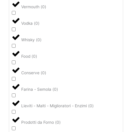
Vermouth
(
0
)
Vodka
(
0
)
Whisky
(
0
)
Food
(
0
)
Conserve
(
0
)
Farina - Semola
(
0
)
Lieviti - Malti - Miglioratori - Enzimi
(
0
)
Prodotti da Forno
(
0
)