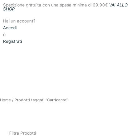
Vai
Spedizione gratuita con una spesa minima di 69,90€
VAI ALLO
SHOP
al
contenuto
Hai un account?
Accedi
o
Registrati
Home
/ Prodotti taggati “Carricante”
FILTRA PRODOTTI
Filtra Prodotti