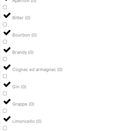
Aperitivi
(
0
)
Bitter
(
0
)
Bourbon
(
0
)
Brandy
(
0
)
Cognac ed armagnac
(
0
)
Gin
(
0
)
Grappe
(
0
)
Limoncello
(
0
)