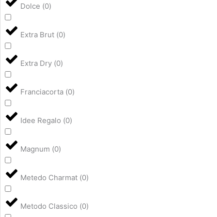
Dolce
(
0
)
Extra Brut
(
0
)
Extra Dry
(
0
)
Franciacorta
(
0
)
Idee Regalo
(
0
)
Magnum
(
0
)
Metedo Charmat
(
0
)
Metodo Classico
(
0
)