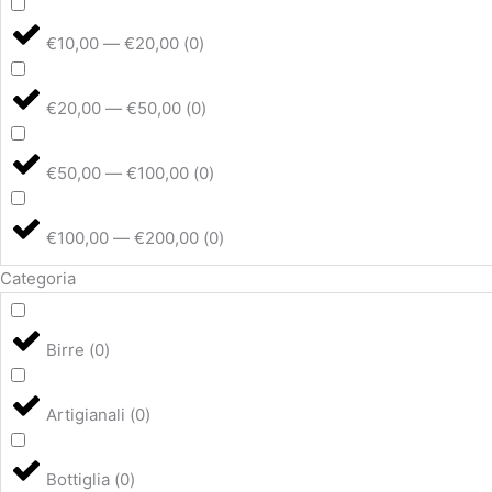
del
del
del
del
del
prodotto
prodotto
prodotto
prodotto
prodotto
€10,00 — €20,00
(
0
)
€20,00 — €50,00
(
0
)
€50,00 — €100,00
(
0
)
€100,00 — €200,00
(
0
)
Categoria
Birre
(
0
)
Artigianali
(
0
)
Bottiglia
(
0
)