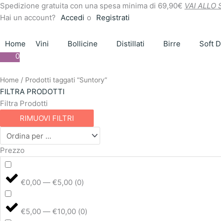
Vai
Spedizione gratuita con una spesa minima di 69,90€
VAI ALLO
al
Hai un account?
Accedi
o
Registrati
contenuto
Home
Vini
Bollicine
Distillati
Birre
Soft D
0
Questo
Questo
Questo
Questo
Questo
Home
/ Prodotti taggati “Suntory”
prodotto
prodotto
prodotto
prodotto
prodotto
FILTRA PRODOTTI
ha
ha
ha
ha
ha
Filtra Prodotti
più
più
più
più
più
RIMUOVI FILTRI
varianti.
varianti.
varianti.
varianti.
varianti.
Le
Le
Le
Le
Le
Prezzo
opzioni
opzioni
opzioni
opzioni
opzioni
possono
possono
possono
possono
possono
essere
essere
essere
essere
essere
€0,00 — €5,00
(
0
)
scelte
scelte
scelte
scelte
scelte
nella
nella
nella
nella
nella
pagina
pagina
pagina
pagina
pagina
€5,00 — €10,00
(
0
)