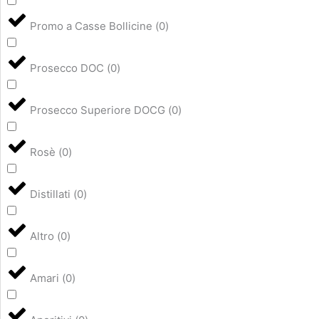
Promo a Casse Bollicine
(
0
)
Prosecco DOC
(
0
)
Prosecco Superiore DOCG
(
0
)
Rosè
(
0
)
Distillati
(
0
)
Altro
(
0
)
Amari
(
0
)