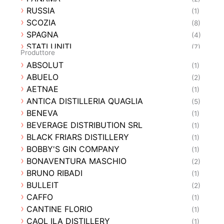
RUSSIA
(1)
SCOZIA
(8)
SPAGNA
(4)
STATI UNITI
(7)
Produttore
SVEZIA
(1)
ABSOLUT
(1)
TRINIDAD E TOBAGO
(1)
ABUELO
(2)
VENEZUELA
(1)
AETNAE
(1)
ANTICA DISTILLERIA QUAGLIA
(5)
BENEVA
(1)
BEVERAGE DISTRIBUTION SRL
(1)
BLACK FRIARS DISTILLERY
(1)
BOBBY'S GIN COMPANY
(1)
BONAVENTURA MASCHIO
(2)
BRUNO RIBADI
(1)
BULLEIT
(2)
CAFFO
(1)
CANTINE FLORIO
(1)
CAOL ILA DISTILLERY
(1)