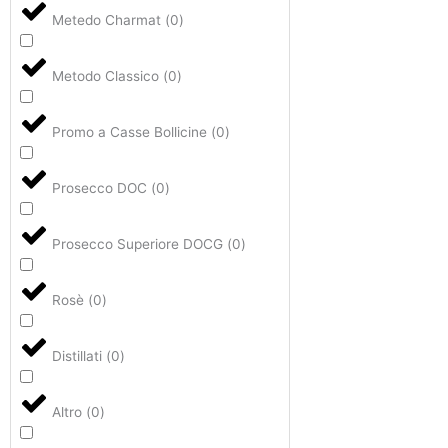
Metedo Charmat
(
0
)
Metodo Classico
(
0
)
Promo a Casse Bollicine
(
0
)
Prosecco DOC
(
0
)
Prosecco Superiore DOCG
(
0
)
Rosè
(
0
)
Distillati
(
0
)
Altro
(
0
)