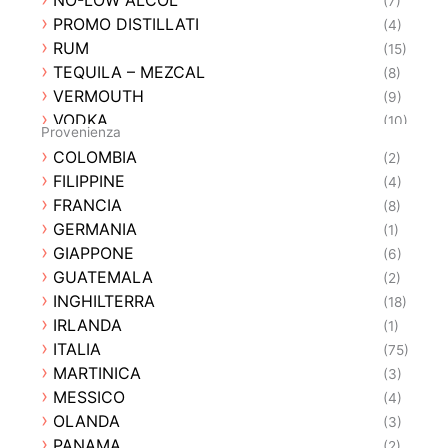
(7)
PROMO DISTILLATI
(4)
RUM
(15)
TEQUILA – MEZCAL
(8)
VERMOUTH
(9)
VODKA
(10)
Provenienza
WHISKY
(28)
COLOMBIA
(2)
FILIPPINE
(4)
FRANCIA
(8)
GERMANIA
(1)
GIAPPONE
(6)
GUATEMALA
(2)
INGHILTERRA
(18)
IRLANDA
(1)
ITALIA
(75)
MARTINICA
(3)
MESSICO
(4)
OLANDA
(3)
PANAMA
(2)