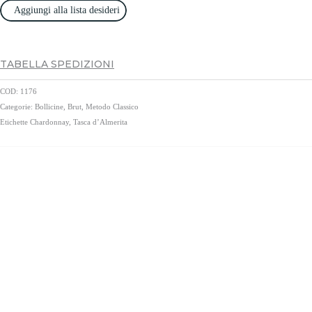
Aggiungi alla lista desideri
TABELLA SPEDIZIONI
COD:
1176
Categorie:
Bollicine
,
Brut
,
Metodo Classico
Etichette
Chardonnay
,
Tasca d’Almerita