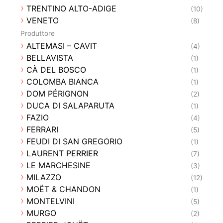
VALLE DELL'ACATE
TRENTINO ALTO-ADIGE
(5)
(10)
VINI SULTANA
VENETO
(6)
(8)
VINITINERANTI
(4)
Produttore
VULCANICA
(1)
ALTEMASI – CAVIT
(4)
BELLAVISTA
(1)
CÀ DEL BOSCO
(1)
COLOMBA BIANCA
(1)
DOM PÉRIGNON
(2)
DUCA DI SALAPARUTA
(1)
FAZIO
(4)
FERRARI
(5)
FEUDI DI SAN GREGORIO
(1)
LAURENT PERRIER
(7)
LE MARCHESINE
(3)
MILAZZO
(12)
MOËT & CHANDON
(1)
MONTELVINI
(5)
MURGO
(2)