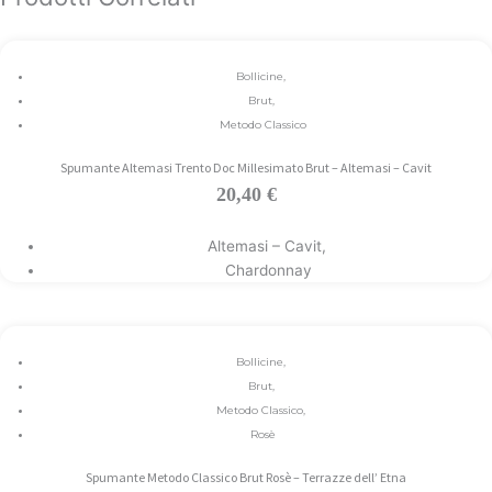
Bollicine
,
Brut
,
Metodo Classico
Spumante Altemasi Trento Doc Millesimato Brut – Altemasi – Cavit
20,40
€
Aggiungi al carrello
Altemasi – Cavit
,
Chardonnay
Bollicine
,
Brut
,
Metodo Classico
,
Rosè
Spumante Metodo Classico Brut Rosè – Terrazze dell’ Etna