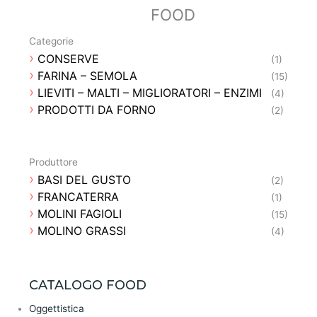
FOOD
SKYY
(1)
STOLICHNAYA
(1)
Categorie
SUNTORY
(5)
CONSERVE
(1)
TALISKER
(2)
FARINA – SEMOLA
(15)
TANQUERAY GORDON
(6)
LIEVITI – MALTI – MIGLIORATORI – ENZIMI
(4)
TASSONI
(2)
PRODOTTI DA FORNO
(2)
THAMES DISTILLERY
(1)
THE BLEEDING HEART RUM COMPANY
(4)
THE MACALLAN DISTILLERIES
(2)
Produttore
THE NOLET DISTILLERY
(1)
BASI DEL GUSTO
(2)
VECCHIO MAGAZZINO DOGANALE
(1)
FRANCATERRA
(1)
VILLA DE VARDA
(9)
MOLINI FAGIOLI
(15)
VULCANICA
(1)
MOLINO GRASSI
(4)
ZACAPA
(1)
CATALOGO FOOD
Oggettistica