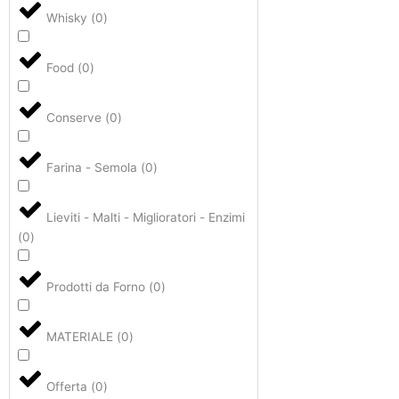
Whisky
(
0
)
Food
(
0
)
Conserve
(
0
)
Farina - Semola
(
0
)
Lieviti - Malti - Miglioratori - Enzimi
(
0
)
Prodotti da Forno
(
0
)
MATERIALE
(
0
)
Offerta
(
0
)