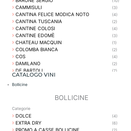
BARONE SERGIO
(10)
CAMMISULI
(3)
CANTINA FELICE MODICA NOTO
(4)
CANTINA TUSCANIA
(2)
CANTINE COLOSI
(4)
CANTINE EDOMÈ
(3)
CHATEAU MACQUIN
(1)
COLOMBA BIANCA
(2)
COS
(4)
DAMILANO
(2)
DE BARTOLI
(7)
CATALOGO VINI
DONNAFUGATA
(5)
DUCA DI SALAPARUTA
Bollicine
(3)
FATTORIA LAVACCHIO
(2)
BOLLICINE
FAZIO
(1)
FINA
(9)
Categorie
FIRRIATO
(4)
DOLCE
(4)
FRANCHETTI
(3)
EXTRA DRY
(6)
FRESCOBALDI
(2)
PROMO A CASSE BOLLICINE
(2)