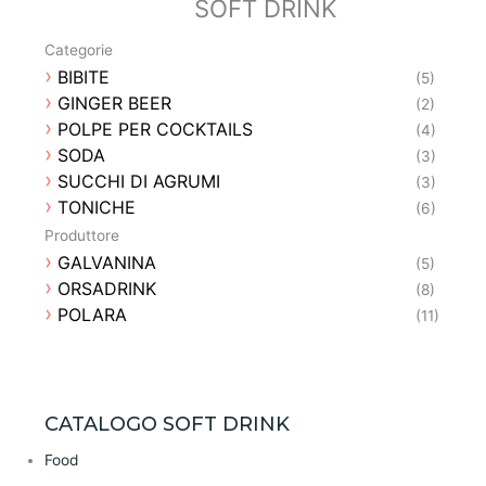
SOFT DRINK
LIMONCELLO CAPRI
(2)
MAISON FERRAND
(2)
Categorie
MAISON FRANCOIS PEYROT
(1)
BIBITE
(5)
MAISON LA MAUNY
(1)
GINGER BEER
(2)
MANGIANTOSA
(1)
POLPE PER COCKTAILS
(4)
MARTINI & ROSSI
(3)
SODA
(3)
MONCADA
(1)
SUCCHI DI AGRUMI
(3)
NEPÈTA
(1)
TONICHE
(6)
NORDÉS
(1)
Produttore
OBAN
(1)
GALVANINA
(5)
PELLEGRINO 1880
(1)
ORSADRINK
(8)
PETRUS
(1)
POLARA
(11)
POLI DISTILLERIE 1898
(4)
PORTOBELLO STAR
(1)
QUETZALTECA
(1)
ROSSA
(3)
CATALOGO SOFT DRINK
SÁNCHEZ ROMATE HNOS
(1)
SCHWARZE UND SCHLICHTE
(1)
Food
SEGNANA
(4)