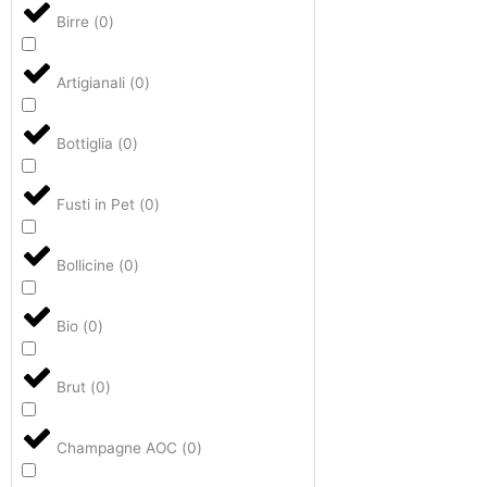
Birre
(
0
)
Artigianali
(
0
)
Bottiglia
(
0
)
Fusti in Pet
(
0
)
Bollicine
(
0
)
Bio
(
0
)
Brut
(
0
)
Champagne AOC
(
0
)