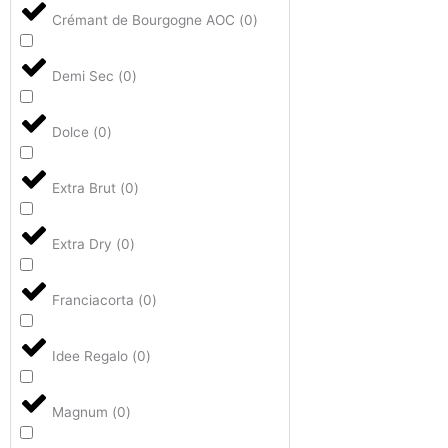
Crémant de Bourgogne AOC
(
0
)
Demi Sec
(
0
)
Dolce
(
0
)
Extra Brut
(
0
)
Extra Dry
(
0
)
Franciacorta
(
0
)
Idee Regalo
(
0
)
Magnum
(
0
)