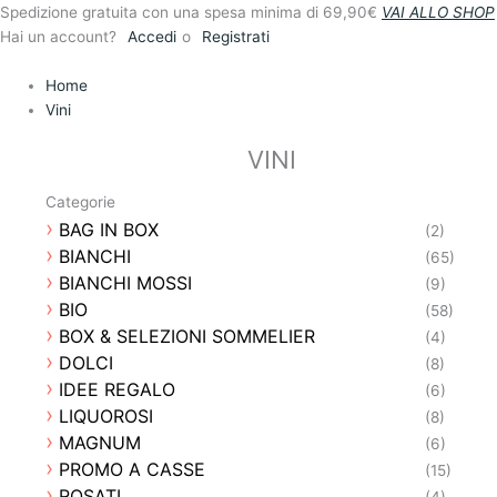
Vai
Spedizione gratuita con una spesa minima di 69,90€
VAI ALLO SHOP
al
Hai un account?
Accedi
o
Registrati
contenuto
Home
Vini
VINI
Categorie
BAG IN BOX
(2)
BIANCHI
(65)
BIANCHI MOSSI
(9)
BIO
(58)
BOX & SELEZIONI SOMMELIER
(4)
DOLCI
(8)
IDEE REGALO
(6)
LIQUOROSI
(8)
MAGNUM
(6)
PROMO A CASSE
(15)
ROSATI
(4)