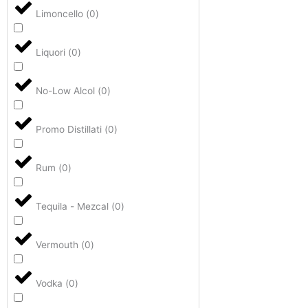
Limoncello
(
0
)
Liquori
(
0
)
No-Low Alcol
(
0
)
Promo Distillati
(
0
)
Rum
(
0
)
Tequila - Mezcal
(
0
)
Vermouth
(
0
)
Vodka
(
0
)