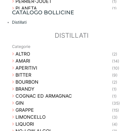
PERRIER-JOUËT
(1)
PLANETA
(1)
CATALOGO BOLLICINE
SERENA WINES
(2)
SUTTO
Distillati
(2)
TASCA D'ALMERITA
(3)
DISTILLATI
TERRAZZE DELL'ETNA
(2)
TORNATORE
(1)
Categorie
TRENEL
(1)
ALTRO
(2)
AMARI
(14)
APERITIVI
(10)
BITTER
(9)
BOURBON
(2)
BRANDY
(1)
COGNAC ED ARMAGNAC
(1)
GIN
(35)
GRAPPE
(15)
LIMONCELLO
(3)
LIQUORI
(4)
NO-LOW ALCOL