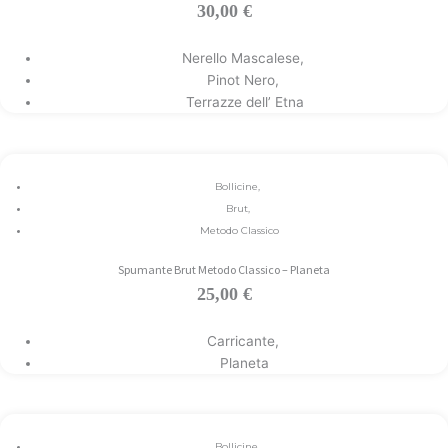
30,00
€
Aggiungi al carrello
Nerello Mascalese
,
Pinot Nero
,
Terrazze dell’ Etna
Bollicine
,
Brut
,
Metodo Classico
Spumante Brut Metodo Classico – Planeta
25,00
€
Aggiungi al carrello
Carricante
,
Planeta
Bollicine
,