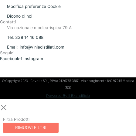
Modifica preferenze Cookie
Dicono di noi
Contatti
Via nazionale modica-ispica 79 A
Tel: 338 14 16 088
Email: info@viniedistillati.com
Seguici
Facebook-f
Instagram
© Copyright 2023 - Cavallo SRL, P.IVA: 01267870887 - via risorgimento 8/G 97015 Modica
(RG)
Powered By Il Brandificio
Filtra Prodotti
RIMUOVI FILTRI