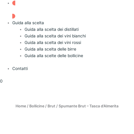
OFFERTE
Guida alla scelta
Guida alla scelta dei distillati
Guida alla scelta dei vini bianchi
Guida alla scelta dei vini rossi
Guida alla scelta delle birre
Guida alla scelte delle bollicine
Spumante
Brut
Contatti
-
Tasca
0
d'Almerita
quantità
Home
/
Bollicine
/
Brut
/ Spumante Brut – Tasca d’Almerita