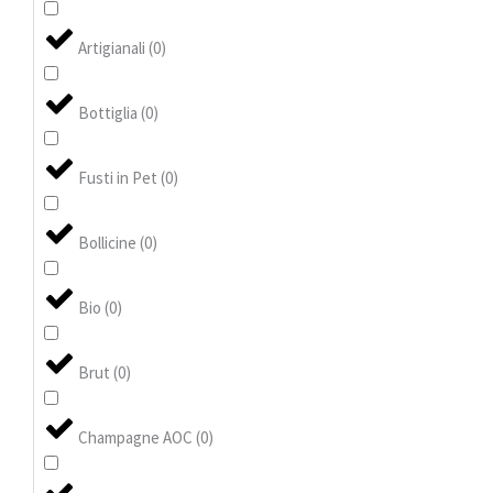
Artigianali
(
0
)
Bottiglia
(
0
)
Fusti in Pet
(
0
)
Bollicine
(
0
)
Bio
(
0
)
Brut
(
0
)
Champagne AOC
(
0
)