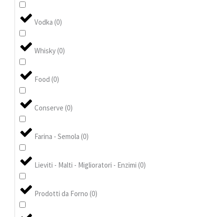
Vodka
(
0
)
Whisky
(
0
)
Food
(
0
)
Conserve
(
0
)
Farina - Semola
(
0
)
Lieviti - Malti - Miglioratori - Enzimi
(
0
)
Prodotti da Forno
(
0
)