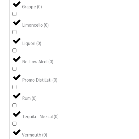
Grappe
(
0
)
Limoncello
(
0
)
Liquori
(
0
)
No-Low Alcol
(
0
)
Promo Distillati
(
0
)
Rum
(
0
)
Tequila - Mezcal
(
0
)
Vermouth
(
0
)