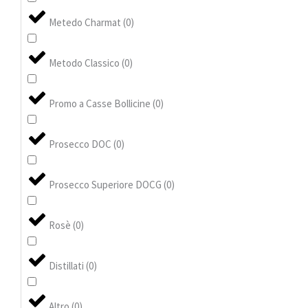
Metedo Charmat
(
0
)
Metodo Classico
(
0
)
Promo a Casse Bollicine
(
0
)
Prosecco DOC
(
0
)
Prosecco Superiore DOCG
(
0
)
Rosè
(
0
)
Distillati
(
0
)
Altro
(
0
)