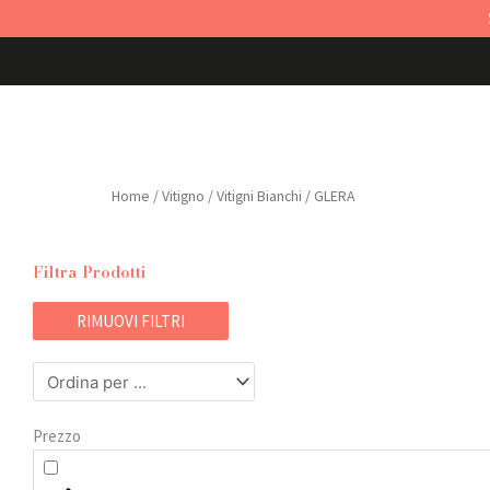
Vai
al
contenuto
HOME
VINI
BOLLICINE
Home
/ Vitigno /
Vitigni Bianchi
/ GLERA
Filtra Prodotti
RIMUOVI FILTRI
Prezzo