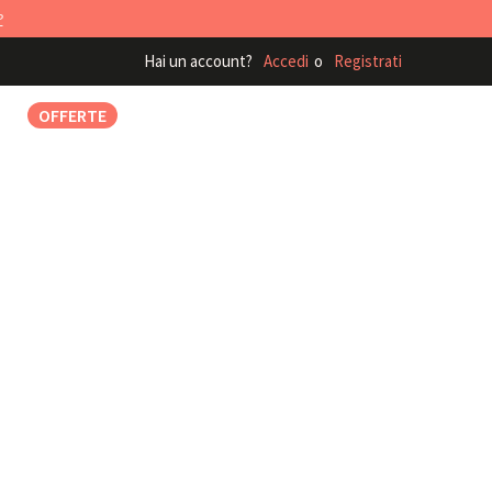
P
Hai un account?
Accedi
o
Registrati
CA
OFFERTE
GUIDA ALLA SCELTA
0