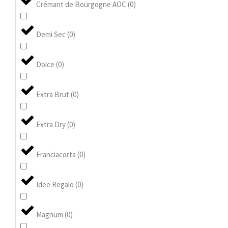
Crémant de Bourgogne AOC
(
0
)
Demi Sec
(
0
)
Dolce
(
0
)
Extra Brut
(
0
)
Extra Dry
(
0
)
Franciacorta
(
0
)
Idee Regalo
(
0
)
Magnum
(
0
)