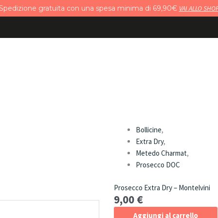
Spedizione gratuita con una spesa minima di 69,90€
VAI ALLO SHO
DISTILLATI
BIRRE
SOFT DRINK
FOOD
OGGETTISTI
CONTATTI
Bollicine
,
Extra Dry
,
Metedo Charmat
,
Prosecco DOC
Prosecco Extra Dry – Montelvini
9,00
€
Aggiungi al carrello