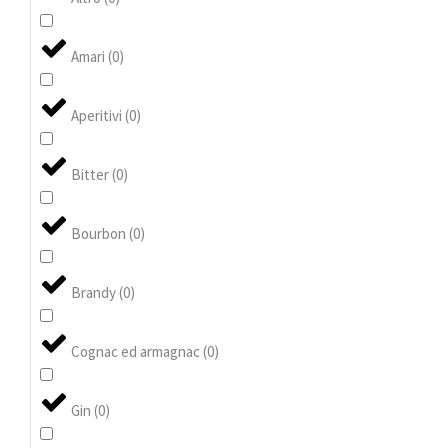
Amari
(
0
)
Aperitivi
(
0
)
Bitter
(
0
)
Bourbon
(
0
)
Brandy
(
0
)
Cognac ed armagnac
(
0
)
Gin
(
0
)