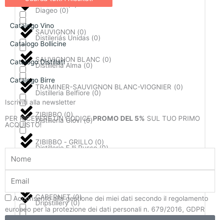
RIESLING
(
0
)
Diageo
(
0
)
Catalogo Vino
SAUVIGNON
(
0
)
Distileriás Unidas
(
0
)
Catalogo Bollicine
SAUVIGNON BLANC
(
0
)
Catalogo Distillati
Distilleria Alma
(
0
)
Catalogo Birre
TRAMINER-SAUVIGNON BLANC-VIOGNIER
(
0
)
Distilleria Belfiore
(
0
)
Iscriviti alla newsletter
ZIBIBBO
(
0
)
PER RICEVERE UN CODICE
PROMO DEL 5%
SUL TUO PRIMO
Distilleria Giovi
(
0
)
ACQUISTO!
ZIBIBBO - GRILLO
(
0
)
Distillerie F.lli Russo
(
0
)
Nome
Vitigni Rossi
(
0
)
Email
Distillering
(
0
)
CABERNET
(
0
)
Privacy
Acconsento alla gestione dei miei dati secondo il regolamento
Dripstillery
(
0
)
europeo per la protezione dei dati personali n. 679/2016, GDPR