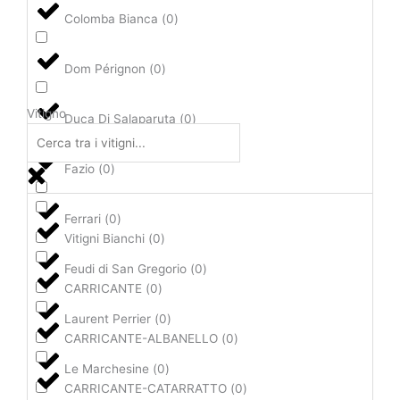
Colomba Bianca
(
0
)
Dom Pérignon
(
0
)
Vitigno
Duca Di Salaparuta
(
0
)
Fazio
(
0
)
Ferrari
(
0
)
Vitigni Bianchi
(
0
)
Feudi di San Gregorio
(
0
)
CARRICANTE
(
0
)
Laurent Perrier
(
0
)
CARRICANTE-ALBANELLO
(
0
)
Le Marchesine
(
0
)
CARRICANTE-CATARRATTO
(
0
)