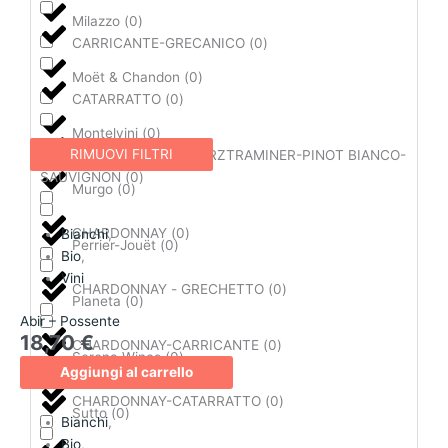
Milazzo
(
0
)
CARRICANTE-GRECANICO
(
0
)
Moët & Chandon
(
0
)
CATARRATTO
(
0
)
Montelvini
(
0
)
RIMUOVI FILTRI
CATARRATTO-GEWÜRZTRAMINER-PINOT BIANCO-
SAUVIGNON
(
0
)
Murgo
(
0
)
CHARDONNAY
(
0
)
Bianchi
,
Perrier-Jouët
(
0
)
Bio
,
Vini
CHARDONNAY - GRECHETTO
(
0
)
Planeta
(
0
)
Abir – Possente
18,70
€
CHARDONNAY-CARRICANTE
(
0
)
Serena Wines
(
0
)
Aggiungi al carrello
CHARDONNAY-CATARRATTO
(
0
)
Sutto
(
0
)
Bianchi
,
Bio
,