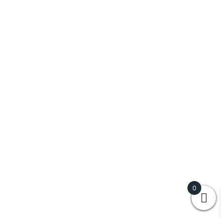
Zacapa
(
0
)
Vini
(
0
)
Al Cantara
(
0
)
Antinori
(
0
)
Aziende Agricole Trigona Vincenzo
(
0
)
Baglio Diar
(
0
)
Baglio Ingardia
(
0
)
0
Baron de Ladoucette
(
0
)