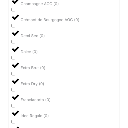
Champagne AOC
(
0
)
Crémant de Bourgogne AOC
(
0
)
Demi Sec
(
0
)
Dolce
(
0
)
Extra Brut
(
0
)
Extra Dry
(
0
)
Franciacorta
(
0
)
Idee Regalo
(
0
)