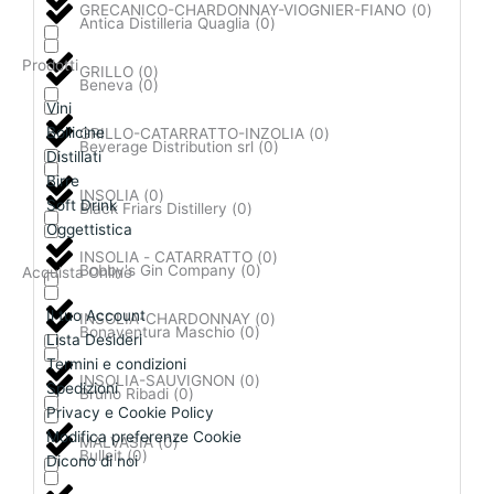
GRECANICO-CHARDONNAY-VIOGNIER-FIANO
(
0
)
Antica Distilleria Quaglia
(
0
)
Prodotti
GRILLO
(
0
)
Beneva
(
0
)
Vini
Bollicine
GRILLO-CATARRATTO-INZOLIA
(
0
)
Beverage Distribution srl
(
0
)
Distillati
Birre
INSOLIA
(
0
)
Soft Drink
Black Friars Distillery
(
0
)
Oggettistica
INSOLIA - CATARRATTO
(
0
)
Bobby's Gin Company
(
0
)
Acquista Online
Il tuo Account
INSOLIA-CHARDONNAY
(
0
)
Bonaventura Maschio
(
0
)
Lista Desideri
Termini e condizioni
INSOLIA-SAUVIGNON
(
0
)
Spedizioni
Bruno Ribadi
(
0
)
Privacy e Cookie Policy
Modifica preferenze Cookie
MALVASIA
(
0
)
Bulleit
(
0
)
Dicono di noi