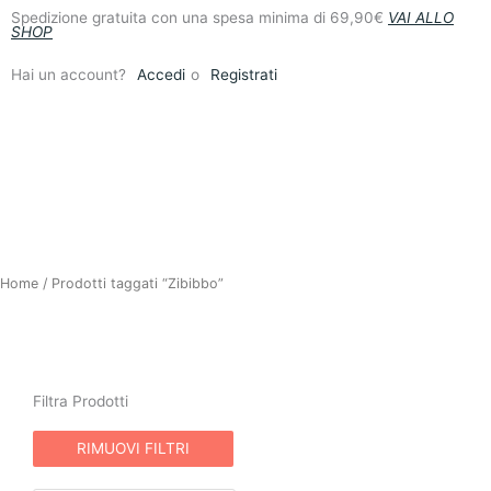
Vai
Spedizione gratuita con una spesa minima di 69,90€
VAI ALLO
SHOP
al
contenuto
Hai un account?
Accedi
o
Registrati
Home
/ Prodotti taggati “Zibibbo”
FILTRA PRODOTTI
Filtra Prodotti
RIMUOVI FILTRI