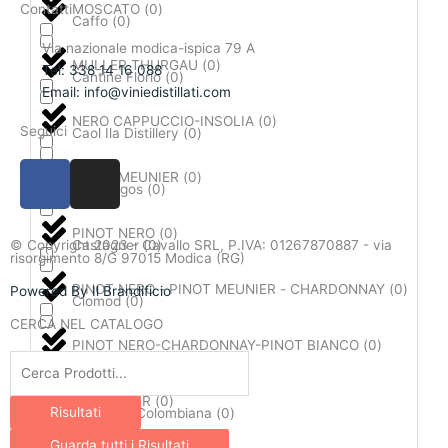
Contatti
MOSCATO
(
0
)
Caffo
(
0
)
Via nazionale modica-ispica 79 A
MULLER THURGAU
(
0
)
Tel: 338 14 16 088
Cantine Florio
(
0
)
Email: info@viniedistillati.com
NERO CAPPUCCIO-INSOLIA
(
0
)
Seguici
Caol Ila Distillery
(
0
)
F
I
PINOT MEUNIER
(
0
)
a
n
Casamigos
(
0
)
c
s
PINOT NERO
(
0
)
e
t
Castagner
(
0
)
© Copyright 2023 - Cavallo SRL, P.IVA: 01267870887 - via
risorgimento 8/G 97015 Modica (RG)
b
a
o
g
PINOT NERO - PINOT MEUNIER - CHARDONNAY
(
0
)
Powered By Il Brandificio
Ciomod
(
0
)
o
r
CERCA NEL CATALOGO
k
a
PINOT NERO-CHARDONNAY-PINOT BIANCO
(
0
)
Ciroc
(
0
)
Search
-
m
...
f
PINOT NOIR
(
0
)
Risultati
Destileria Colombiana
(
0
)
Guarda tutti i Risultati