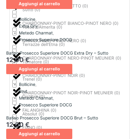
Aggiungi al carrello
CHARDONNAY-CATARRATTO
(
0
)
Sutto
(
0
)
Bollicine
,
CHARDONNAY-PINOT BIANCO-PINOT NERO
(
0
)
Extra Dry
,
Tasca d'Almerita
(
0
)
Metedo Charmat
,
Prosecco Superiore DOCG
CHARDONNAY-PINOT NERO
(
0
)
Terrazze dell'Etna
(
0
)
Batiso Prosecco Superiore DOCG Extra Dry – Sutto
CHARDONNAY-PINOT NERO-PINOT MEUNIER
(
0
)
12,00
€
Tornatore
(
0
)
Aggiungi al carrello
CHARDONNAY-PINOT NOIR
(
0
)
Trenel
(
0
)
Bollicine
,
Brut
,
CHARDONNAY-PINOT NOIR-PINOT MEUNIER
(
0
)
Distillati
(
0
)
Metedo Charmat
,
Prosecco Superiore DOCG
FALANGHINA
(
0
)
Absolut
(
0
)
Batiso Prosecco Superiore DOCG Brut – Sutto
12,00
€
FIANO
(
0
)
Abuelo
(
0
)
Aggiungi al carrello