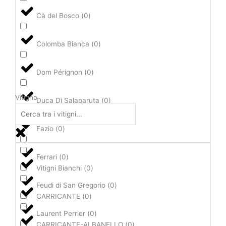
Cà del Bosco
(
0
)
Colomba Bianca
(
0
)
Dom Pérignon
(
0
)
Vitigno
Duca Di Salaparuta
(
0
)
Fazio
(
0
)
Ferrari
(
0
)
Vitigni Bianchi
(
0
)
Feudi di San Gregorio
(
0
)
CARRICANTE
(
0
)
Laurent Perrier
(
0
)
CARRICANTE-ALBANELLO
(
0
)