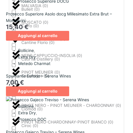
Prosecco Superiore DOCG
MALVASIA
(
0
)
Bulleit
(
0
)
Prosecco Superiore Asolo docg Millesimato Extra Brut –
Montelvini
MOSCATO
(
0
)
15,40
€
Caffo
(
0
)
Aggiungi al carrello
MULLER THURGAU
(
0
)
Cantine Florio
(
0
)
Bollicine
,
NERO CAPPUCCIO-INSOLIA
(
0
)
Extra Dry
,
Caol Ila Distillery
(
0
)
Metedo Charmat
PINOT MEUNIER
(
0
)
Casamigos
(
0
)
Spumante Euforio – Serena Wines
7,00
€
PINOT NERO
(
0
)
Aggiungi al carrello
Castagner
(
0
)
PINOT NERO - PINOT MEUNIER - CHARDONNAY
(
0
)
Bollicine
,
Ciomod
(
0
)
Extra Dry
,
Prosecco DOC
PINOT NERO-CHARDONNAY-PINOT BIANCO
(
0
)
Ciroc
(
0
)
Prosecco Gajeco Treviso – Serena Wines