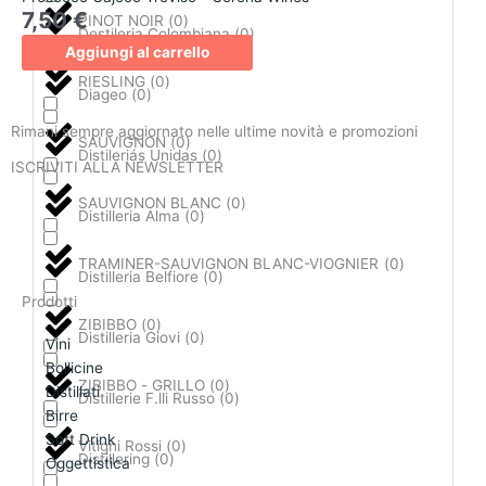
7,50
€
PINOT NOIR
(
0
)
Destileria Colombiana
(
0
)
Aggiungi al carrello
RIESLING
(
0
)
Diageo
(
0
)
Rimani sempre aggiornato nelle ultime novità e promozioni
SAUVIGNON
(
0
)
Distileriás Unidas
(
0
)
ISCRIVITI ALLA NEWSLETTER
SAUVIGNON BLANC
(
0
)
Distilleria Alma
(
0
)
ISCRIVITI
TRAMINER-SAUVIGNON BLANC-VIOGNIER
(
0
)
Distilleria Belfiore
(
0
)
Prodotti
ZIBIBBO
(
0
)
Distilleria Giovi
(
0
)
Vini
Bollicine
ZIBIBBO - GRILLO
(
0
)
Distillati
Distillerie F.lli Russo
(
0
)
Birre
Soft Drink
Vitigni Rossi
(
0
)
Distillering
(
0
)
Oggettistica