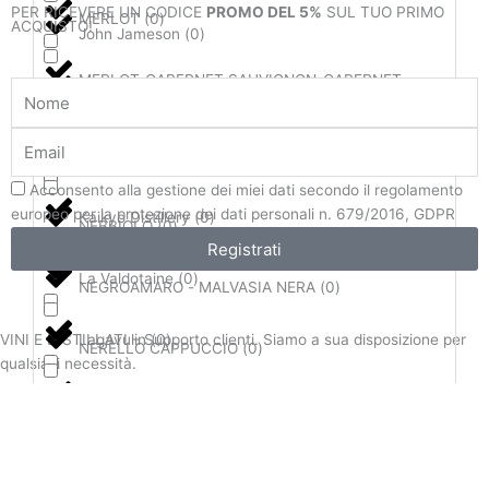
PER RICEVERE UN CODICE
PROMO DEL 5%
SUL TUO PRIMO
MERLOT
(
0
)
ACQUISTO!
John Jameson
(
0
)
MERLOT-CABERNET SAUVIGNON-CABERNET
Nome
John Walker & Sons
(
0
)
FRANC
(
0
)
Email
Jose Cuervo
(
0
)
MERLOT-SYRAH
(
0
)
Privacy
Acconsento alla gestione dei miei dati secondo il regolamento
europeo per la protezione dei dati personali n. 679/2016, GDPR
Kaikyo Distillery
(
0
)
NEBBIOLO
(
0
)
Registrati
La Valdotaine
(
0
)
NEGROAMARO - MALVASIA NERA
(
0
)
Lagavulin
(
0
)
VINI E DISTILLATI – Supporto clienti. Siamo a sua disposizione per
NERELLO CAPPUCCIO
(
0
)
qualsiasi necessità.
Langa Spirit
(
0
)
NERELLO MASCALESE
(
0
)
Langley Distillery
(
0
)
NERELLO MASCALESE-NERELLO CAPPUCCIO
(
0
)