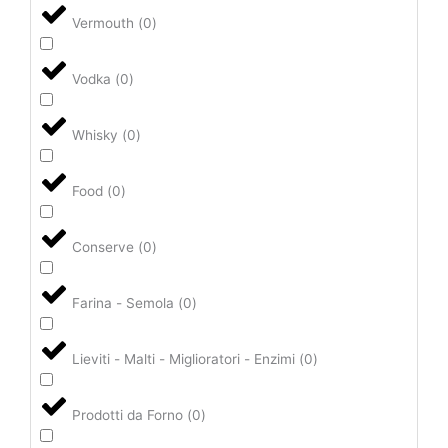
Vermouth
(
0
)
Vodka
(
0
)
Whisky
(
0
)
Food
(
0
)
Conserve
(
0
)
Farina - Semola
(
0
)
Lieviti - Malti - Miglioratori - Enzimi
(
0
)
Prodotti da Forno
(
0
)