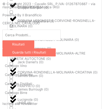
e
t
© Copyright 2023 - Cavallo SRL, P.IVA: 01267870887 - via
risorgimento 8/G 97015 Modica (RG)
CERAUOLO
(
0
)
Gruppo Campari
(
0
)
b
a
o
g
Powered By Il Brandificio
o
r
CORVINA VERONESE E CORVIONE-RONSINELLA-
House of Angostura
(
0
)
CERCA NEL CATALOGO
MOLINARA
(
0
)
k
a
Search
-
m
Illva Saronno
(
0
)
...
f
CORVINA-RANDINELLA-MOLINARA
(
0
)
Risultati
Isola di Favignana
(
0
)
Guarda tutti i Risultati
CORVINA-RONDINELLA-MOLINARA-ALTRE
VARIETA' AUTOCTONE
(
0
)
Jack Daniel's
(
0
)
Catalogo Vino
CORVINA-RONDINELLA-MOLINARA-CROATINA
(
0
)
Catalogo Bollicine
James Beam
(
0
)
Catalogo Distillati
FRAPPATO
(
0
)
James Burrough
(
0
)
Catalogo Birre
Lucignola
(
0
)
JNPR
(
0
)
Iscriviti alla newsletter