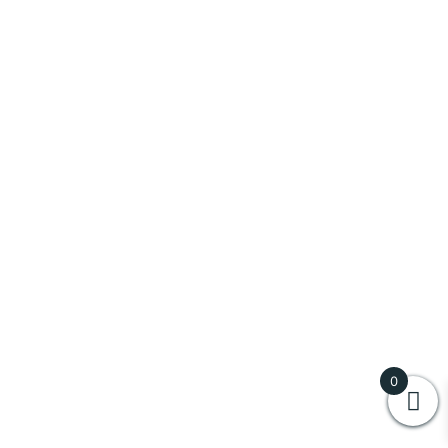
Vulcanica
(
0
)
Zacapa
(
0
)
Vini
(
0
)
Al Cantara
(
0
)
Antinori
(
0
)
Aziende Agricole Trigona Vincenzo
(
0
)
Baglio Diar
(
0
)
0
Baglio Ingardia
(
0
)