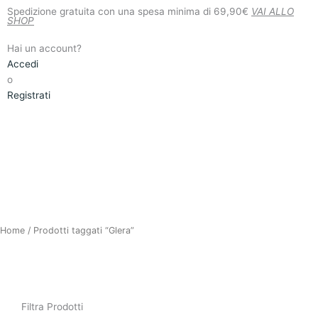
Vai
Spedizione gratuita con una spesa minima di 69,90€
VAI ALLO
SHOP
al
contenuto
Hai un account?
Accedi
o
Registrati
Home
/ Prodotti taggati “Glera”
FILTRA PRODOTTI
Filtra Prodotti