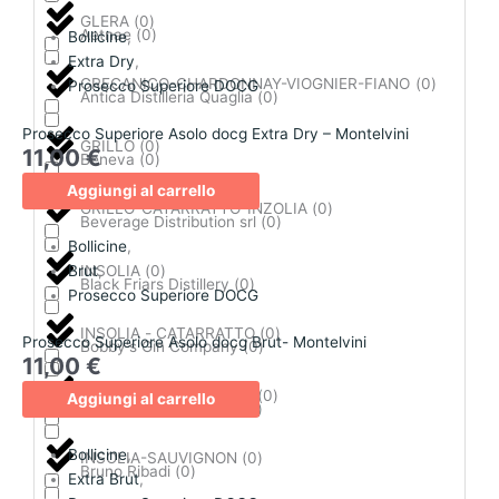
GLERA
(
0
)
Aetnae
(
0
)
Bollicine
,
Extra Dry
,
GRECANICO-CHARDONNAY-VIOGNIER-FIANO
(
0
)
Prosecco Superiore DOCG
Antica Distilleria Quaglia
(
0
)
Prosecco Superiore Asolo docg Extra Dry – Montelvini
GRILLO
(
0
)
11,00
€
Beneva
(
0
)
Aggiungi al carrello
GRILLO-CATARRATTO-INZOLIA
(
0
)
Beverage Distribution srl
(
0
)
Bollicine
,
Brut
,
INSOLIA
(
0
)
Black Friars Distillery
(
0
)
Prosecco Superiore DOCG
INSOLIA - CATARRATTO
(
0
)
Prosecco Superiore Asolo docg Brut- Montelvini
Bobby's Gin Company
(
0
)
11,00
€
INSOLIA-CHARDONNAY
(
0
)
Aggiungi al carrello
Bonaventura Maschio
(
0
)
Bollicine
,
INSOLIA-SAUVIGNON
(
0
)
Bruno Ribadi
(
0
)
Extra Brut
,