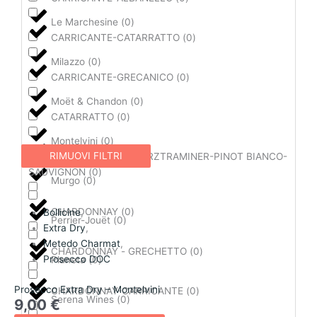
Le Marchesine
(
0
)
CARRICANTE-CATARRATTO
(
0
)
Milazzo
(
0
)
CARRICANTE-GRECANICO
(
0
)
Moët & Chandon
(
0
)
CATARRATTO
(
0
)
Montelvini
(
0
)
RIMUOVI FILTRI
CATARRATTO-GEWÜRZTRAMINER-PINOT BIANCO-
SAUVIGNON
(
0
)
Murgo
(
0
)
CHARDONNAY
(
0
)
Bollicine
,
Perrier-Jouët
(
0
)
Extra Dry
,
Metedo Charmat
,
CHARDONNAY - GRECHETTO
(
0
)
Prosecco DOC
Planeta
(
0
)
Prosecco Extra Dry – Montelvini
CHARDONNAY-CARRICANTE
(
0
)
Serena Wines
(
0
)
9,00
€