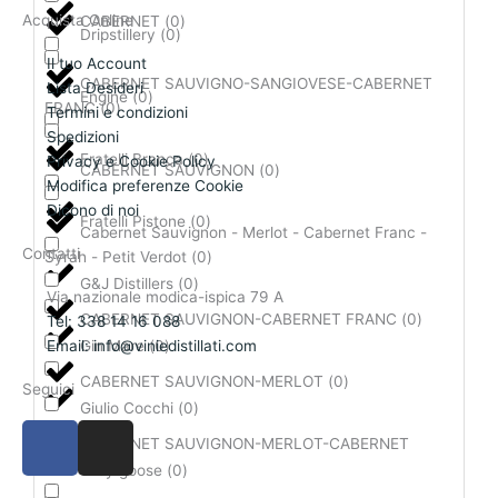
Acquista Online
CABERNET
(
0
)
Dripstillery
(
0
)
Il tuo Account
CABERNET SAUVIGNO-SANGIOVESE-CABERNET
Lista Desideri
Engine
(
0
)
FRANC
(
0
)
Termini e condizioni
Spedizioni
Fratelli Branca
(
0
)
Privacy e Cookie Policy
CABERNET SAUVIGNON
(
0
)
Modifica preferenze Cookie
Dicono di noi
Fratelli Pistone
(
0
)
Cabernet Sauvignon - Merlot - Cabernet Franc -
Contatti
Syrah - Petit Verdot
(
0
)
G&J Distillers
(
0
)
Via nazionale modica-ispica 79 A
CABERNET SAUVIGNON-CABERNET FRANC
(
0
)
Tel: 338 14 16 088
Gin Mare
(
0
)
Email: info@viniedistillati.com
CABERNET SAUVIGNON-MERLOT
(
0
)
Seguici
Giulio Cocchi
(
0
)
F
I
CABERNET SAUVIGNON-MERLOT-CABERNET
a
n
FRANC
(
0
)
Grey goose
(
0
)
c
s