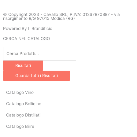
a
n
© Copyright 2023 - Cavallo SRL, P.IVA: 01267870887 - via
c
s
risorgimento 8/G 97015 Modica (RG)
Powered By Il Brandificio
e
t
CERCA NEL CATALOGO
b
a
Search
...
o
g
Risultati
Guarda tutti i Risultati
o
r
Catalogo Vino
k
a
Catalogo Bollicine
-
m
Catalogo Distillati
f
Catalogo Birre