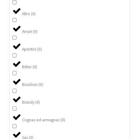
Altro
(
0
)
Amari
(
0
)
Aperitivi
(
0
)
Bitter
(
0
)
Bourbon
(
0
)
Brandy
(
0
)
Cognac ed armagnac
(
0
)
Gin
(
0
)