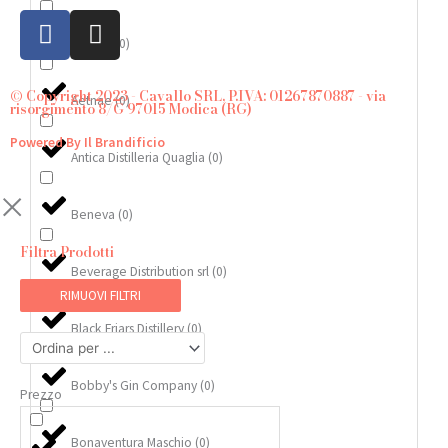
F
I
a
n
Abuelo
(
0
)
c
s
e
t
© Copyright 2023 - Cavallo SRL, P.IVA: 01267870887 - via
Aetnae
(
0
)
risorgimento 8/G 97015 Modica (RG)
b
a
o
g
Powered By Il Brandificio
Antica Distilleria Quaglia
(
0
)
o
r
k
a
-
m
Beneva
(
0
)
f
Filtra Prodotti
Beverage Distribution srl
(
0
)
RIMUOVI FILTRI
Black Friars Distillery
(
0
)
Bobby's Gin Company
(
0
)
Prezzo
Bonaventura Maschio
(
0
)