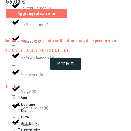
65,00
€
Laurent Perrier
(
0
)
Aggiungi al carrello
Le Marchesine
(
0
)
Rimani sempre aggiornato nelle ultime novità e promozioni
Milazzo
(
0
)
ISCRIVITI ALLA NEWSLETTER
Moët & Chandon
(
0
)
ISCRIVITI
Montelvini
(
0
)
Prodotti
Murgo
(
0
)
Vini
Bollicine
Perrier-Jouët
(
0
)
Distillati
Birre
Soft Drink
Planeta
(
0
)
Oggettistica