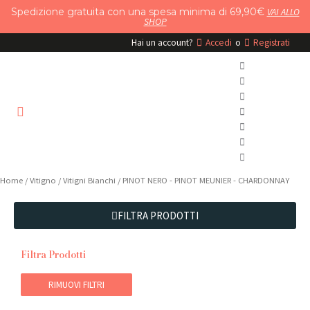
Vai
Spedizione gratuita con una spesa minima di 69,90€
VAI ALLO
SHOP
al
contenuto
Hai un account?
Accedi
o
Registrati
Home
/ Vitigno /
Vitigni Bianchi
/ PINOT NERO - PINOT MEUNIER - CHARDONNAY
FILTRA PRODOTTI
Filtra Prodotti
RIMUOVI FILTRI