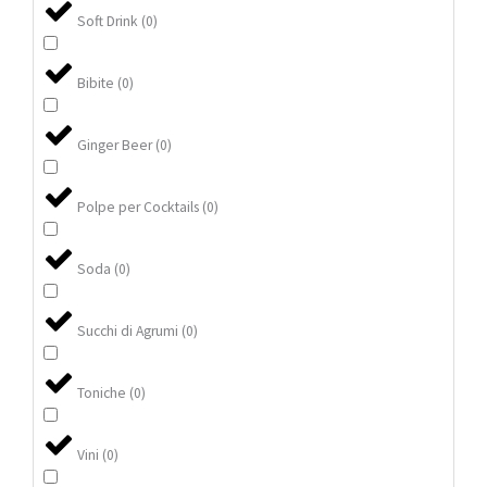
Soft Drink
(
0
)
Bibite
(
0
)
Ginger Beer
(
0
)
Polpe per Cocktails
(
0
)
Soda
(
0
)
Succhi di Agrumi
(
0
)
Toniche
(
0
)
Vini
(
0
)