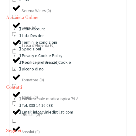
Serena Wines
(
0
)
Acquista Online
Sutto
(
0
)
Il tuo Account
Lista Desideri
Termini e condizioni
Tasca d'Almerita
(
0
)
Spedizioni
Privacy e Cookie Policy
Modifica preferenze Cookie
Terrazze dell'Etna
(
0
)
Dicono di noi
Tornatore
(
0
)
Contatti
Trenel
(
0
)
Via nazionale modica-ispica 79 A
Tel: 338 14 16 088
Email: info@viniedistillati.com
Distillati
(
0
)
Seguici
Absolut
(
0
)