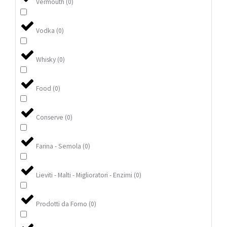
Vermouth
(
0
)
Vodka
(
0
)
Whisky
(
0
)
Food
(
0
)
Conserve
(
0
)
Farina - Semola
(
0
)
Lieviti - Malti - Miglioratori - Enzimi
(
0
)
Prodotti da Forno
(
0
)