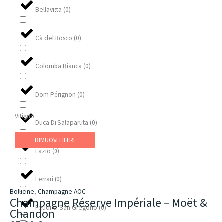
Bellavista
(
0
)
Cà del Bosco
(
0
)
Colomba Bianca
(
0
)
Dom Pérignon
(
0
)
Vitigno
Duca Di Salaparuta
(
0
)
RIMUOVI FILTRI
Fazio
(
0
)
Ferrari
(
0
)
Bollicine
,
Champagne AOC
Champagne Réserve Impériale – Moët &
Feudi di San Gregorio
(
0
)
Chandon