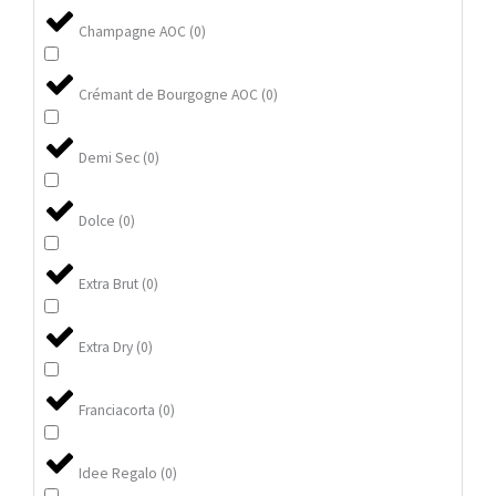
Champagne AOC
(
0
)
Crémant de Bourgogne AOC
(
0
)
Demi Sec
(
0
)
Dolce
(
0
)
Extra Brut
(
0
)
Extra Dry
(
0
)
Franciacorta
(
0
)
Idee Regalo
(
0
)