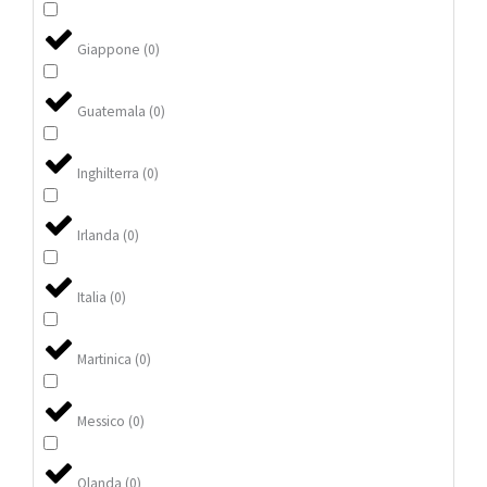
Giappone
(
0
)
Guatemala
(
0
)
Inghilterra
(
0
)
Irlanda
(
0
)
Italia
(
0
)
Martinica
(
0
)
Messico
(
0
)
Olanda
(
0
)