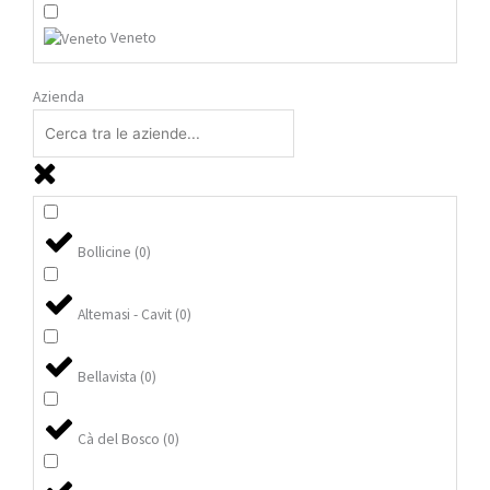
Veneto
Azienda
Bollicine
(
0
)
Altemasi - Cavit
(
0
)
Bellavista
(
0
)
Cà del Bosco
(
0
)