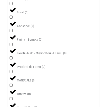
Food
(
0
)
Conserve
(
0
)
Farina - Semola
(
0
)
Lieviti - Malti - Miglioratori - Enzimi
(
0
)
Prodotti da Forno
(
0
)
MATERIALE
(
0
)
Offerta
(
0
)