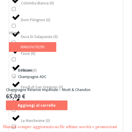
Colomba Bianca
(
0
)
Dom Pérignon
(
0
)
Vitigno
Duca Di Salaparuta
(
0
)
RIMUOVI FILTRI
Fazio
(
0
)
Ferrari
(
0
)
Bollicine
,
Champagne AOC
Feudi di San Gregorio
(
0
)
Champagne Réserve Impériale – Moët & Chandon
65,00
€
Laurent Perrier
(
0
)
Aggiungi al carrello
Le Marchesine
(
0
)
Rimani sempre aggiornato nelle ultime novità e promozioni