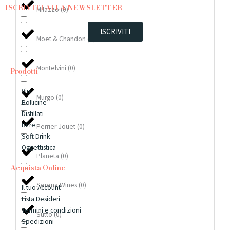
ISCRIVITI ALLA NEWSLETTER
Milazzo
(
0
)
ISCRIVITI
Moët & Chandon
(
0
)
Montelvini
(
0
)
Prodotti
Vini
Murgo
(
0
)
Bollicine
Distillati
Birre
Perrier-Jouët
(
0
)
Soft Drink
Oggettistica
Planeta
(
0
)
Acquista Online
Serena Wines
(
0
)
Il tuo Account
Lista Desideri
Termini e condizioni
Sutto
(
0
)
Spedizioni