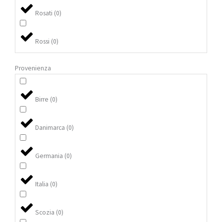
Rosati
(
0
)
Rossi
(
0
)
Provenienza
Birre
(
0
)
Danimarca
(
0
)
Germania
(
0
)
Italia
(
0
)
Scozia
(
0
)