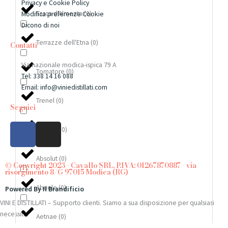
Privacy e Cookie Policy
Tasca d'Almerita
(
0
)
Modifica preferenze Cookie
Dicono di noi
Terrazze dell'Etna
(
0
)
Contatti
Via nazionale modica-ispica 79 A
Tornatore
(
0
)
Tel: 338 14 16 088
Email: info@viniedistillati.com
Trenel
(
0
)
Seguici
F
I
Distillati
(
0
)
a
n
c
s
Absolut
(
0
)
e
t
© Copyright 2023 - Cavallo SRL, P.IVA: 01267870887 - via
risorgimento 8/G 97015 Modica (RG)
b
a
o
g
Abuelo
(
0
)
Powered By Il Brandificio
o
r
VINI E DISTILLATI – Supporto clienti. Siamo a sua disposizione per qualsiasi
k
a
necessità.
Aetnae
(
0
)