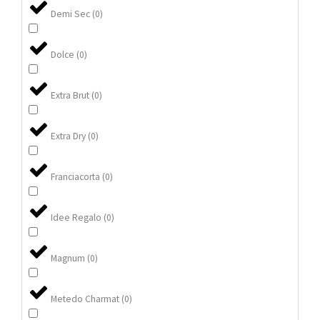
Demi Sec
(
0
)
Dolce
(
0
)
Extra Brut
(
0
)
Extra Dry
(
0
)
Franciacorta
(
0
)
Idee Regalo
(
0
)
Magnum
(
0
)
Metedo Charmat
(
0
)