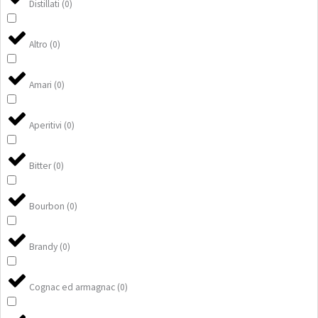
Distillati
(
0
)
Altro
(
0
)
Amari
(
0
)
Aperitivi
(
0
)
Bitter
(
0
)
Bourbon
(
0
)
Brandy
(
0
)
Cognac ed armagnac
(
0
)