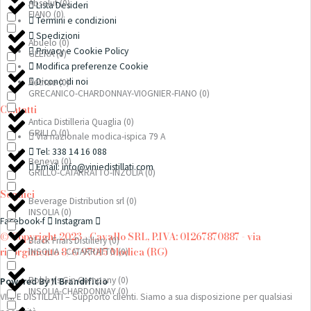
Absolut
(
0
)
Lista Desideri
FIANO
(
0
)
Termini e condizioni
Spedizioni
Abuelo
(
0
)
Privacy e Cookie Policy
GLERA
(
0
)
Modifica preferenze Cookie
Dicono di noi
Aetnae
(
0
)
GRECANICO-CHARDONNAY-VIOGNIER-FIANO
(
0
)
Contatti
Antica Distilleria Quaglia
(
0
)
GRILLO
(
0
)
Via nazionale modica-ispica 79 A
Tel: 338 14 16 088
Beneva
(
0
)
Email: info@viniedistillati.com
GRILLO-CATARRATTO-INZOLIA
(
0
)
Seguici
Beverage Distribution srl
(
0
)
INSOLIA
(
0
)
Facebook-f
Instagram
© Copyright 2023 - Cavallo SRL, P.IVA: 01267870887 - via
Black Friars Distillery
(
0
)
risorgimento 8/G 97015 Modica (RG)
INSOLIA - CATARRATTO
(
0
)
Bobby's Gin Company
(
0
)
Powered By Il Brandificio
INSOLIA-CHARDONNAY
(
0
)
VINI E DISTILLATI – Supporto clienti. Siamo a sua disposizione per qualsiasi