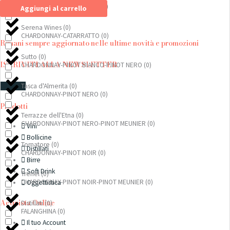
CHARDONNAY-CARRICANTE
(
0
)
Aggiungi al carrello
Serena Wines
(
0
)
CHARDONNAY-CATARRATTO
(
0
)
Rimani sempre aggiornato nelle ultime novità e promozioni
Sutto
(
0
)
ISCRIVITI ALLA NEWSLETTER
CHARDONNAY-PINOT BIANCO-PINOT NERO
(
0
)
ISCRIVITI
Tasca d'Almerita
(
0
)
CHARDONNAY-PINOT NERO
(
0
)
Prodotti
Terrazze dell'Etna
(
0
)
CHARDONNAY-PINOT NERO-PINOT MEUNIER
(
0
)
Vini
Bollicine
Tornatore
(
0
)
Distillati
CHARDONNAY-PINOT NOIR
(
0
)
Birre
Soft Drink
Trenel
(
0
)
CHARDONNAY-PINOT NOIR-PINOT MEUNIER
(
0
)
Oggettistica
Acquista Online
Distillati
(
0
)
FALANGHINA
(
0
)
Il tuo Account