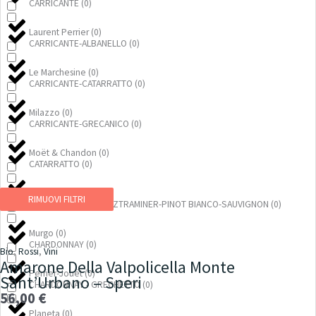
CARRICANTE
(
0
)
Laurent Perrier
(
0
)
CARRICANTE-ALBANELLO
(
0
)
Le Marchesine
(
0
)
CARRICANTE-CATARRATTO
(
0
)
Milazzo
(
0
)
CARRICANTE-GRECANICO
(
0
)
Moët & Chandon
(
0
)
CATARRATTO
(
0
)
Montelvini
(
0
)
RIMUOVI FILTRI
CATARRATTO-GEWÜRZTRAMINER-PINOT BIANCO-SAUVIGNON
(
0
)
Murgo
(
0
)
CHARDONNAY
(
0
)
Bio
,
Rossi
,
Vini
Amarone Della Valpolicella Monte
Perrier-Jouët
(
0
)
Sant’Urbano – Speri
CHARDONNAY - GRECHETTO
(
0
)
56,00
€
Planeta
(
0
)