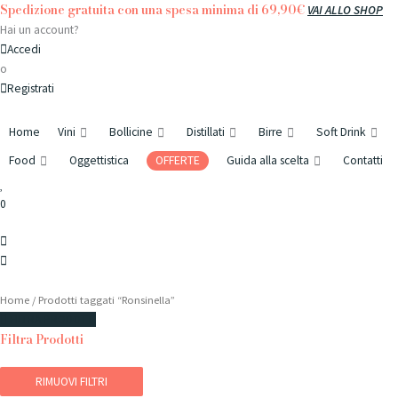
Vai
Spedizione gratuita con una spesa minima di 69,90€
VAI ALLO SHOP
al
Hai un account?
contenuto
Accedi
o
Registrati
Home
Vini
Bollicine
Distillati
Birre
Soft Drink
Food
Oggettistica
OFFERTE
Guida alla scelta
Contatti
0
Home
/ Prodotti taggati “Ronsinella”
FILTRA PRODOTTI
Filtra Prodotti
RIMUOVI FILTRI