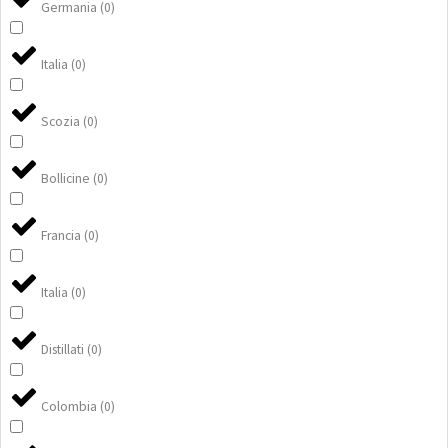
Germania
(
0
)
Italia
(
0
)
Scozia
(
0
)
Bollicine
(
0
)
Francia
(
0
)
Italia
(
0
)
Distillati
(
0
)
Colombia
(
0
)