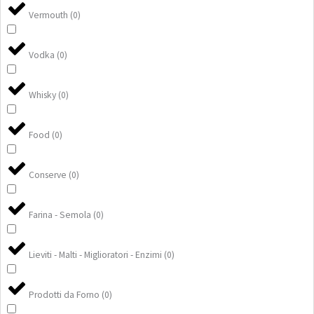
Vermouth
(
0
)
Vodka
(
0
)
Whisky
(
0
)
Food
(
0
)
Conserve
(
0
)
Farina - Semola
(
0
)
Lieviti - Malti - Miglioratori - Enzimi
(
0
)
Prodotti da Forno
(
0
)