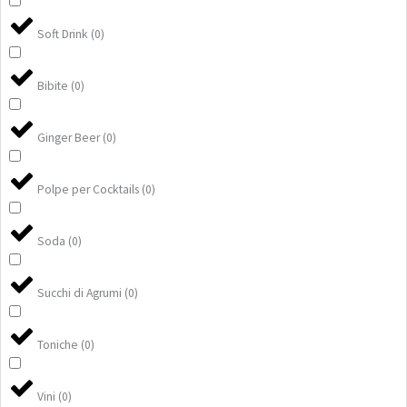
Soft Drink
(
0
)
Bibite
(
0
)
Ginger Beer
(
0
)
Polpe per Cocktails
(
0
)
Soda
(
0
)
Succhi di Agrumi
(
0
)
Toniche
(
0
)
Vini
(
0
)