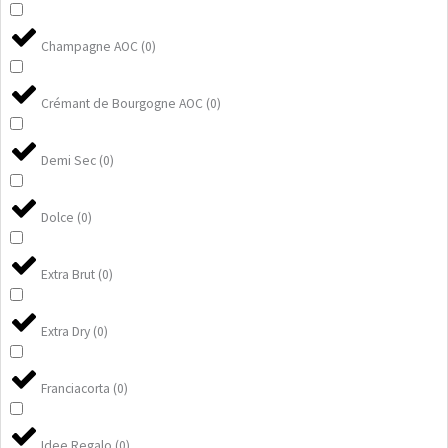
Champagne AOC
(
0
)
Crémant de Bourgogne AOC
(
0
)
Demi Sec
(
0
)
Dolce
(
0
)
Extra Brut
(
0
)
Extra Dry
(
0
)
Franciacorta
(
0
)
Idee Regalo
(
0
)