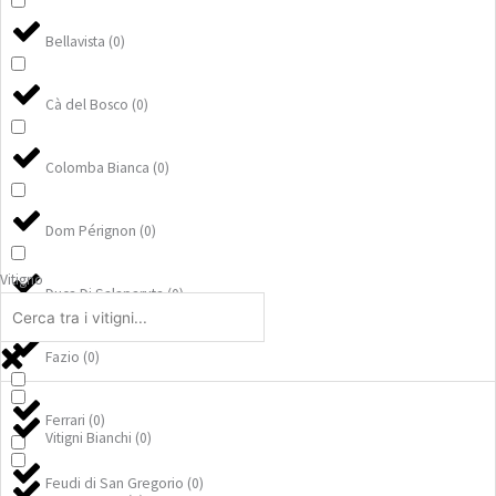
Bellavista
(
0
)
Cà del Bosco
(
0
)
Colomba Bianca
(
0
)
Dom Pérignon
(
0
)
Vitigno
Duca Di Salaparuta
(
0
)
Fazio
(
0
)
Ferrari
(
0
)
Vitigni Bianchi
(
0
)
Feudi di San Gregorio
(
0
)