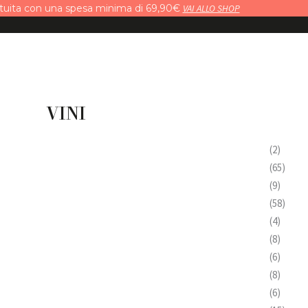
tuita con una spesa minima di 69,90€
VAI ALLO SHOP
VINI
(2)
(65)
(9)
(58)
(4)
(8)
(6)
(8)
(6)