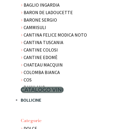
BAGLIO INGARDIA
BARON DE LADOUCETTE
BARONE SERGIO
CAMMISULI
CANTINA FELICE MODICA NOTO
CANTINA TUSCANIA
CANTINE COLOSI
CANTINE EDOMÈ
CHATEAU MACQUIN
COLOMBA BIANCA
COS
DAMILANO
CATALOGO VINI
DE BARTOLI
BOLLICINE
DONNAFUGATA
DUCA DI SALAPARUTA
FATTORIA LAVACCHIO
Categorie
FAZIO
DOLCE