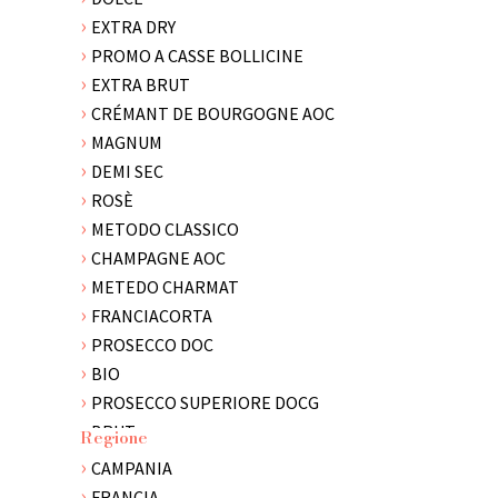
FINA
EXTRA DRY
FIRRIATO
PROMO A CASSE BOLLICINE
FRANCHETTI
EXTRA BRUT
FRESCOBALDI
CRÉMANT DE BOURGOGNE AOC
GAJA
MAGNUM
GULFI
DEMI SEC
LUNA SICANA
ROSÈ
MASI
METODO CLASSICO
MILAZZO
CHAMPAGNE AOC
MURGO
METEDO CHARMAT
NICOLIS
FRANCIACORTA
PELLEGRINO 1880
PROSECCO DOC
PLANETA
BIO
POGGIO DI BORTOLONE
PROSECCO SUPERIORE DOCG
POSSENTE
BRUT
Regione
SPERI
IDEE REGALO
CAMPANIA
SUTTO
FRANCIA