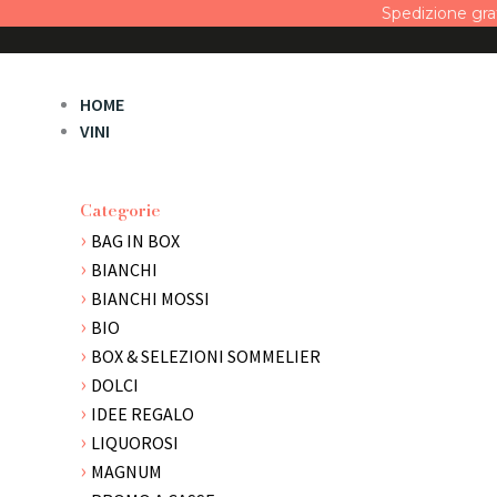
Vai
Spedizione gra
al
contenuto
HOME
VINI
Categorie
BAG IN BOX
BIANCHI
BIANCHI MOSSI
BIO
BOX & SELEZIONI SOMMELIER
DOLCI
IDEE REGALO
LIQUOROSI
MAGNUM