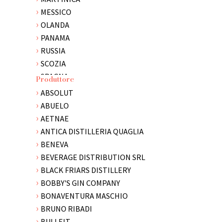
MESSICO
OLANDA
PANAMA
RUSSIA
SCOZIA
SPAGNA
Produttore
STATI UNITI
ABSOLUT
SVEZIA
ABUELO
TRINIDAD E TOBAGO
AETNAE
VENEZUELA
ANTICA DISTILLERIA QUAGLIA
BENEVA
BEVERAGE DISTRIBUTION SRL
BLACK FRIARS DISTILLERY
BOBBY'S GIN COMPANY
BONAVENTURA MASCHIO
BRUNO RIBADI
BULLEIT