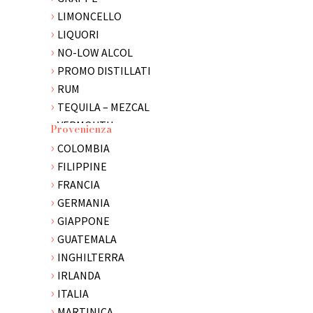
LIMONCELLO
LIQUORI
NO-LOW ALCOL
PROMO DISTILLATI
RUM
TEQUILA – MEZCAL
VERMOUTH
Provenienza
VODKA
COLOMBIA
WHISKY
FILIPPINE
FRANCIA
GERMANIA
GIAPPONE
GUATEMALA
INGHILTERRA
IRLANDA
ITALIA
MARTINICA