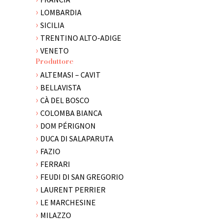
TASCA D'ALMERITA
LOMBARDIA
TENUTA DELL'ABATE
SICILIA
TENUTA SAN GUIDO
TRENTINO ALTO-ADIGE
TENUTE LUNELLI
VENETO
TENUTE MOKARTA
Produttore
TENUTE SENIA
ALTEMASI – CAVIT
VALLE DELL'ACATE
BELLAVISTA
VINI SULTANA
CÀ DEL BOSCO
VINITINERANTI
COLOMBA BIANCA
VULCANICA
DOM PÉRIGNON
DUCA DI SALAPARUTA
FAZIO
FERRARI
FEUDI DI SAN GREGORIO
LAURENT PERRIER
LE MARCHESINE
MILAZZO