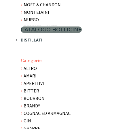
MOËT & CHANDON
MONTELVINI
MURGO
PERRIER-JOUËT
CATALOGO BOLLICINE
PLANETA
DISTILLATI
SERENA WINES
SUTTO
TASCA D'ALMERITA
Categorie
TERRAZZE DELL'ETNA
ALTRO
TORNATORE
AMARI
TRENEL
APERITIVI
BITTER
BOURBON
BRANDY
COGNAC ED ARMAGNAC
GIN
GRAPPE