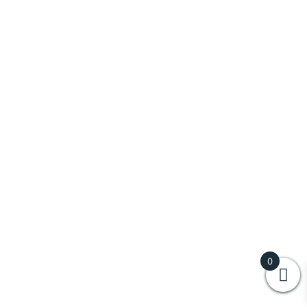
Al Cantara
(
0
)
Antinori
(
0
)
Aziende Agricole Trigona Vincenzo
(
0
)
Baglio Diar
(
0
)
Baglio Ingardia
(
0
)
Baron de Ladoucette
(
0
)
Barone Sergio
(
0
)
0
Cammisuli
(
0
)