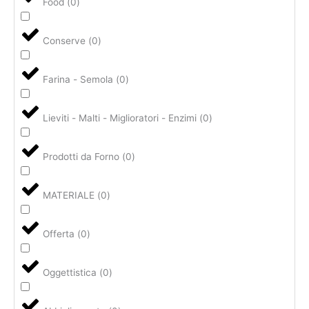
Food
(
0
)
Conserve
(
0
)
Farina - Semola
(
0
)
Lieviti - Malti - Miglioratori - Enzimi
(
0
)
Prodotti da Forno
(
0
)
MATERIALE
(
0
)
Offerta
(
0
)
Oggettistica
(
0
)