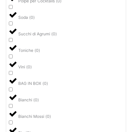
Polpe per Cocktails
(
0
)
Soda
(
0
)
Succhi di Agrumi
(
0
)
Toniche
(
0
)
Vini
(
0
)
BAG IN BOX
(
0
)
Bianchi
(
0
)
Bianchi Mossi
(
0
)