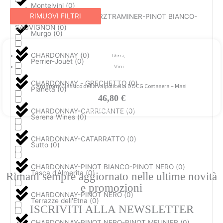
Montelvini
(
0
)
RIMUOVI FILTRI
CATARRATTO-GEWÜRZTRAMINER-PINOT BIANCO-
SAUVIGNON
(
0
)
Murgo
(
0
)
CHARDONNAY
(
0
)
Rossi
,
Perrier-Jouët
(
0
)
Vini
CHARDONNAY - GRECHETTO
(
0
)
Amarone Classico della Valpolicella DOCG Costasera – Masi
Planeta
(
0
)
46,80
€
CHARDONNAY-CARRICANTE
(
0
)
Aggiungi al carrello
Serena Wines
(
0
)
CHARDONNAY-CATARRATTO
(
0
)
Sutto
(
0
)
CHARDONNAY-PINOT BIANCO-PINOT NERO
(
0
)
Tasca d'Almerita
(
0
)
Rimani sempre aggiornato nelle ultime novità
e promozioni
CHARDONNAY-PINOT NERO
(
0
)
Terrazze dell'Etna
(
0
)
ISCRIVITI ALLA NEWSLETTER
CHARDONNAY-PINOT NERO-PINOT MEUNIER
(
0
)