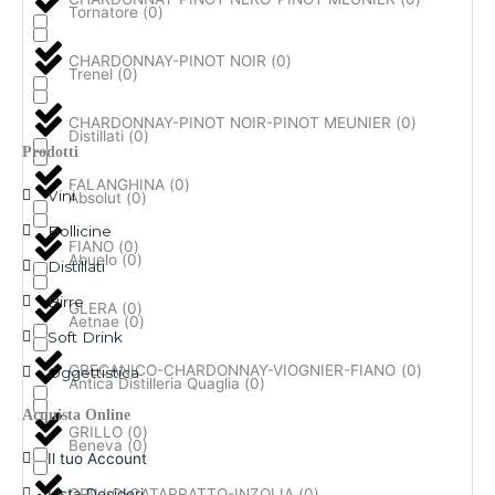
Tornatore
(
0
)
ISCRIVITI
CHARDONNAY-PINOT NOIR
(
0
)
Trenel
(
0
)
CHARDONNAY-PINOT NOIR-PINOT MEUNIER
(
0
)
Distillati
(
0
)
Prodotti
FALANGHINA
(
0
)
Vini
Absolut
(
0
)
Bollicine
FIANO
(
0
)
Abuelo
(
0
)
Distillati
Birre
GLERA
(
0
)
Aetnae
(
0
)
Soft Drink
GRECANICO-CHARDONNAY-VIOGNIER-FIANO
(
0
)
Oggettistica
Antica Distilleria Quaglia
(
0
)
Acquista Online
GRILLO
(
0
)
Beneva
(
0
)
Il tuo Account
GRILLO-CATARRATTO-INZOLIA
(
0
)
Lista Desideri