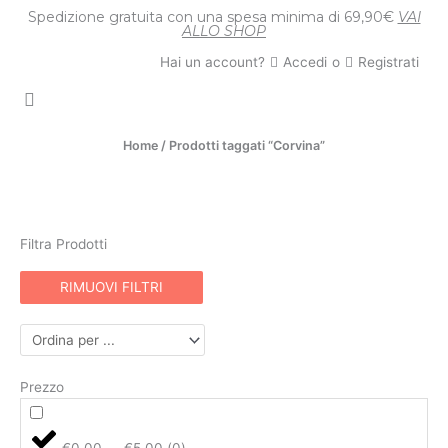
Vai
Spedizione gratuita con una spesa minima di 69,90€
VAI
ALLO SHOP
al
contenuto
Hai un account?
Accedi
o
Registrati
Home
/ Prodotti taggati “Corvina”
FILTRA PRODOTTI
Filtra Prodotti
RIMUOVI FILTRI
Prezzo