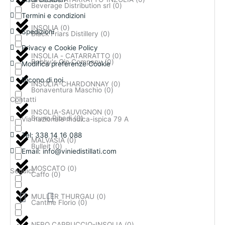
Beverage Distribution srl
(
0
)
Termini e condizioni
INSOLIA
(
0
)
Spedizioni
Black Friars Distillery
(
0
)
Privacy e Cookie Policy
INSOLIA - CATARRATTO
(
0
)
Bobby's Gin Company
(
0
)
Modifica preferenze Cookie
Dicono di noi
INSOLIA-CHARDONNAY
(
0
)
Bonaventura Maschio
(
0
)
Contatti
INSOLIA-SAUVIGNON
(
0
)
Bruno Ribadi
(
0
)
Via nazionale modica-ispica 79 A
Tel: 338 14 16 088
MALVASIA
(
0
)
Bulleit
(
0
)
Email: info@viniedistillati.com
MOSCATO
(
0
)
Seguici
Caffo
(
0
)
F
I
MULLER THURGAU
(
0
)
a
n
Cantine Florio
(
0
)
c
s
NERO CAPPUCCIO-INSOLIA
(
0
)