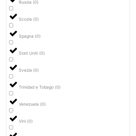
Russia
(
0
)
Scozia
(
0
)
Spagna
(
0
)
Stati Uniti
(
0
)
Svezia
(
0
)
Trinidad e Tobago
(
0
)
Venezuela
(
0
)
Vini
(
0
)