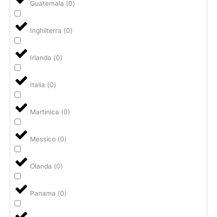
Guatemala
(
0
)
Inghilterra
(
0
)
Irlanda
(
0
)
Italia
(
0
)
Martinica
(
0
)
Messico
(
0
)
Olanda
(
0
)
Panama
(
0
)