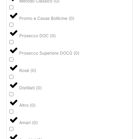
Metodo Classico
(
0
)
Promo a Casse Bollicine
(
0
)
Prosecco DOC
(
0
)
Prosecco Superiore DOCG
(
0
)
Rosè
(
0
)
Distillati
(
0
)
Altro
(
0
)
Amari
(
0
)