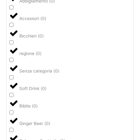
Abbigliamento
(
0
)
Accessori
(
0
)
Bicchieri
(
0
)
regione
(
0
)
Senza categoria
(
0
)
Soft Drink
(
0
)
Bibite
(
0
)
Ginger Beer
(
0
)