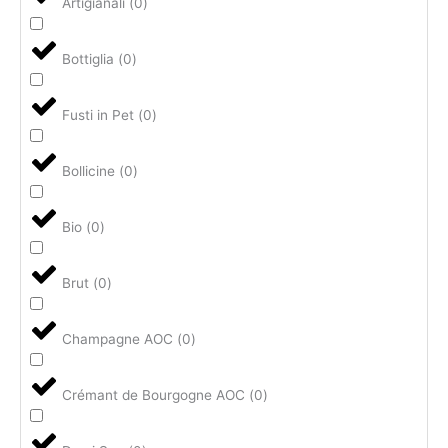
Artigianali
(
0
)
Bottiglia
(
0
)
Fusti in Pet
(
0
)
Bollicine
(
0
)
Bio
(
0
)
Brut
(
0
)
Champagne AOC
(
0
)
Crémant de Bourgogne AOC
(
0
)