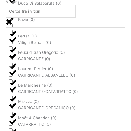
Vitigno
Duca Di Salaparuta
(
0
)
Fazio
(
0
)
Ferrari
(
0
)
Vitigni Bianchi
(
0
)
Feudi di San Gregorio
(
0
)
CARRICANTE
(
0
)
Laurent Perrier
(
0
)
CARRICANTE-ALBANELLO
(
0
)
Le Marchesine
(
0
)
CARRICANTE-CATARRATTO
(
0
)
Milazzo
(
0
)
CARRICANTE-GRECANICO
(
0
)
Moët & Chandon
(
0
)
CATARRATTO
(
0
)