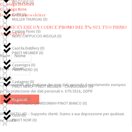
MOSCATO
(
0
)
Catalogo Distillati
Catalogo Birre
Caffo
(
0
)
Iscriviti alla newsletter
MULLER THURGAU
(
0
)
PER RICEVERE UN CODICE
PROMO DEL 5%
SUL TUO PRIMO
Cantine Florio
(
0
)
ACQUISTO!
NERO CAPPUCCIO-INSOLIA
(
0
)
Caol Ila Distillery
(
0
)
PINOT MEUNIER
(
0
)
Nome
Casamigos
(
0
)
Email
PINOT NERO
(
0
)
Privacy
Castagner
(
0
)
Acconsento alla gestione dei miei dati secondo il regolamento europeo
PINOT NERO - PINOT MEUNIER - CHARDONNAY
(
0
)
per la protezione dei dati personali n. 679/2016, GDPR
Ciomod
(
0
)
Registrati
PINOT NERO-CHARDONNAY-PINOT BIANCO
(
0
)
VINI E DISTILLATI – Supporto clienti. Siamo a sua disposizione per qualsiasi
Ciroc
(
0
)
PINOT NOIR
(
0
)
necessità.