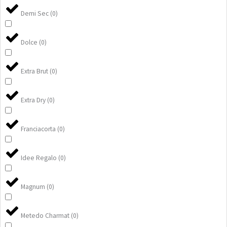
Demi Sec
(
0
)
Dolce
(
0
)
Extra Brut
(
0
)
Extra Dry
(
0
)
Franciacorta
(
0
)
Idee Regalo
(
0
)
Magnum
(
0
)
Metedo Charmat
(
0
)