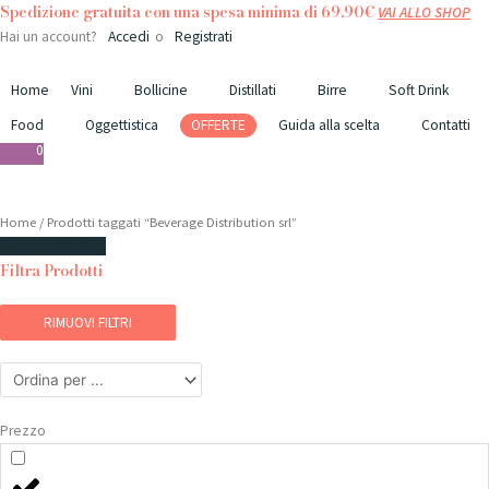
Vai
Spedizione gratuita con una spesa minima di 69,90€
VAI ALLO SHOP
al
Hai un account?
Accedi
o
Registrati
contenuto
Home
Vini
Bollicine
Distillati
Birre
Soft Drink
Food
Oggettistica
OFFERTE
Guida alla scelta
Contatti
0
Questo
Home
/ Prodotti taggati “Beverage Distribution srl”
prodotto
FILTRA PRODOTTI
Filtra Prodotti
ha
più
varianti.
RIMUOVI FILTRI
Le
opzioni
possono
essere
Prezzo
scelte
nella
pagina