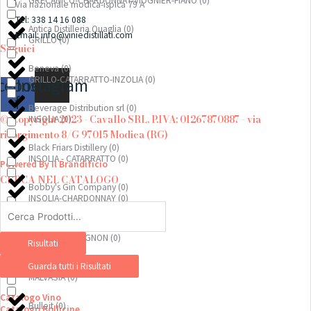
GRECANICO-CHARDONNAY-VIOGNIER-FIANO
(
0
)
Via nazionale modica-ispica 79 A
Tel: 338 14 16 088
Antica Distilleria Quaglia
(
0
)
Email: info@viniedistillati.com
GRILLO
(
0
)
Seguici
Beneva
(
0
)
GRILLO-CATARRATTO-INZOLIA
(
0
)
cebook-
Instagram
f
Beverage Distribution srl
(
0
)
© Copyright 2023 - Cavallo SRL, P.IVA: 01267870887 - via
INSOLIA
(
0
)
risorgimento 8/G 97015 Modica (RG)
Black Friars Distillery
(
0
)
INSOLIA - CATARRATTO
(
0
)
Powered By Il Brandificio
CERCA NEL CATALOGO
Bobby's Gin Company
(
0
)
INSOLIA-CHARDONNAY
(
0
)
Search
...
Bonaventura Maschio
(
0
)
INSOLIA-SAUVIGNON
(
0
)
Risultati
Bruno Ribadi
(
0
)
Guarda tutti i Risultati
MALVASIA
(
0
)
Catalogo Vino
Bulleit
(
0
)
Catalogo Bollicine