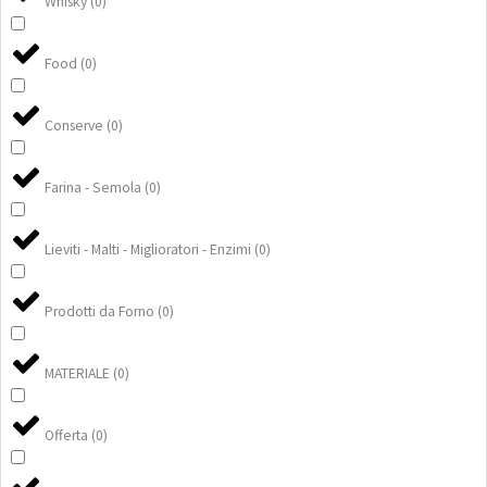
Whisky
(
0
)
Food
(
0
)
Conserve
(
0
)
Farina - Semola
(
0
)
Lieviti - Malti - Miglioratori - Enzimi
(
0
)
Prodotti da Forno
(
0
)
MATERIALE
(
0
)
Offerta
(
0
)