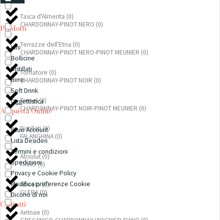
Tasca d'Almerita
(
0
)
CHARDONNAY-PINOT NERO
(
0
)
Prodotti
Terrazze dell'Etna
(
0
)
Vini
CHARDONNAY-PINOT NERO-PINOT MEUNIER
(
0
)
Bollicine
Distillati
Tornatore
(
0
)
Birre
CHARDONNAY-PINOT NOIR
(
0
)
Soft Drink
Trenel
(
0
)
Oggettistica
CHARDONNAY-PINOT NOIR-PINOT MEUNIER
(
0
)
Acquista Online
Distillati
(
0
)
Il tuo Account
FALANGHINA
(
0
)
Lista Desideri
Termini e condizioni
Absolut
(
0
)
Spedizioni
FIANO
(
0
)
Privacy e Cookie Policy
Modifica preferenze Cookie
Abuelo
(
0
)
GLERA
(
0
)
Dicono di noi
Contatti
Aetnae
(
0
)