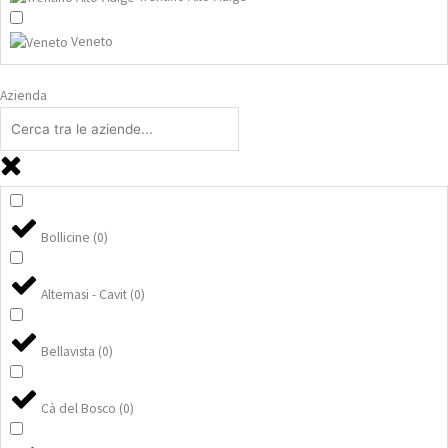
Veneto
Azienda
Bollicine
(
0
)
Altemasi - Cavit
(
0
)
Bellavista
(
0
)
Cà del Bosco
(
0
)