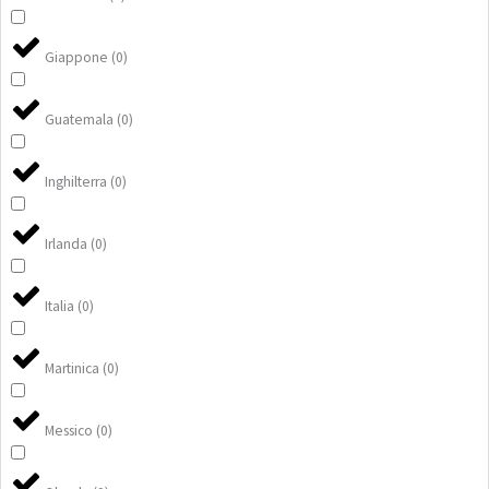
Giappone
(
0
)
Guatemala
(
0
)
Inghilterra
(
0
)
Irlanda
(
0
)
Italia
(
0
)
Martinica
(
0
)
Messico
(
0
)