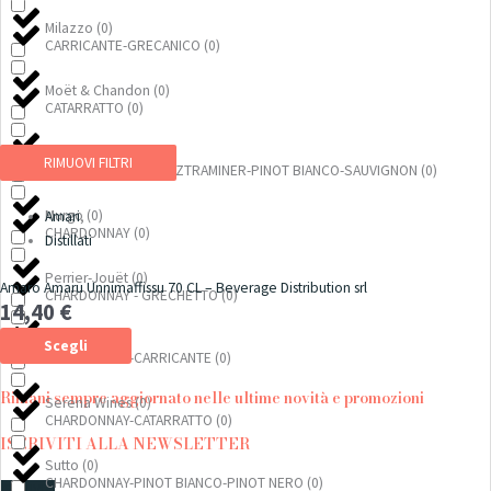
Milazzo
(
0
)
CARRICANTE-GRECANICO
(
0
)
Moët & Chandon
(
0
)
CATARRATTO
(
0
)
Montelvini
(
0
)
RIMUOVI FILTRI
CATARRATTO-GEWÜRZTRAMINER-PINOT BIANCO-SAUVIGNON
(
0
)
Murgo
(
0
)
Amari
,
CHARDONNAY
(
0
)
Distillati
Perrier-Jouët
(
0
)
Amaro Amaru Unnimaffissu 70 CL – Beverage Distribution srl
CHARDONNAY - GRECHETTO
(
0
)
14,40
€
Planeta
(
0
)
Scegli
CHARDONNAY-CARRICANTE
(
0
)
Rimani sempre aggiornato nelle ultime novità e promozioni
Serena Wines
(
0
)
CHARDONNAY-CATARRATTO
(
0
)
ISCRIVITI ALLA NEWSLETTER
Sutto
(
0
)
CHARDONNAY-PINOT BIANCO-PINOT NERO
(
0
)
ISCRIVITI