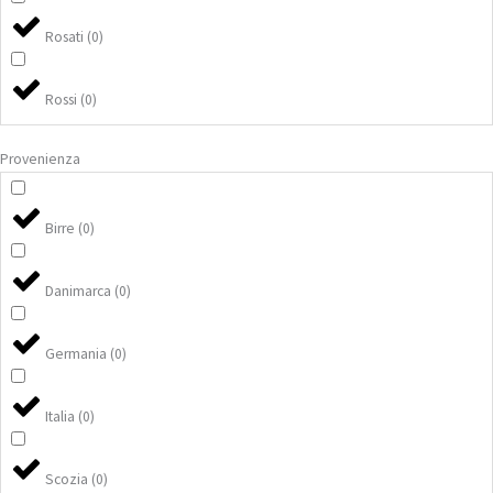
Rosati
(
0
)
Rossi
(
0
)
Provenienza
Birre
(
0
)
Danimarca
(
0
)
Germania
(
0
)
Italia
(
0
)
Scozia
(
0
)