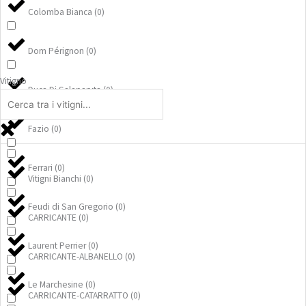
Colomba Bianca
(
0
)
Dom Pérignon
(
0
)
Vitigno
Duca Di Salaparuta
(
0
)
Fazio
(
0
)
Ferrari
(
0
)
Vitigni Bianchi
(
0
)
Feudi di San Gregorio
(
0
)
CARRICANTE
(
0
)
Laurent Perrier
(
0
)
CARRICANTE-ALBANELLO
(
0
)
Le Marchesine
(
0
)
CARRICANTE-CATARRATTO
(
0
)